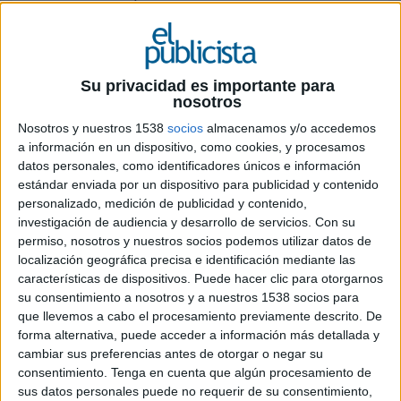
Ficha técnica ‘Going Forward’
Anunciante: Cupra
Su privacidad es importante para
nosotros
Sector: Automovilístico
Nosotros y nuestros 1538
socios
almacenamos y/o accedemos
a información en un dispositivo, como cookies, y procesamos
Contacto cliente: Jason Lusty, Ignasi Prieto,
datos personales, como identificadores únicos e información
Patrick Sievers, Hugo Laborda, Jordi Torrente
estándar enviada por un dispositivo para publicidad y contenido
personalizado, medición de publicidad y contenido,
Agencia: &Rosàs
investigación de audiencia y desarrollo de servicios.
Con su
permiso, nosotros y nuestros socios podemos utilizar datos de
Director creativo ejecutivo: Isahac Oliver
localización geográfica precisa e identificación mediante las
características de dispositivos. Puede hacer clic para otorgarnos
Head of art: Xavi Mauri
su consentimiento a nosotros y a nuestros 1538 socios para
que llevemos a cabo el procesamiento previamente descrito. De
Copywriter: Aldo Coste
forma alternativa, puede acceder a información más detallada y
cambiar sus preferencias antes de otorgar o negar su
Director de arte: Irene Sanchez
consentimiento.
Tenga en cuenta que algún procesamiento de
sus datos personales puede no requerir de su consentimiento,