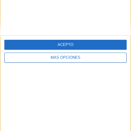
VÍDEO DESTACADO
ACEPTO
MÁS OPCIONES
ARTÍCULOS ALEATORIOS