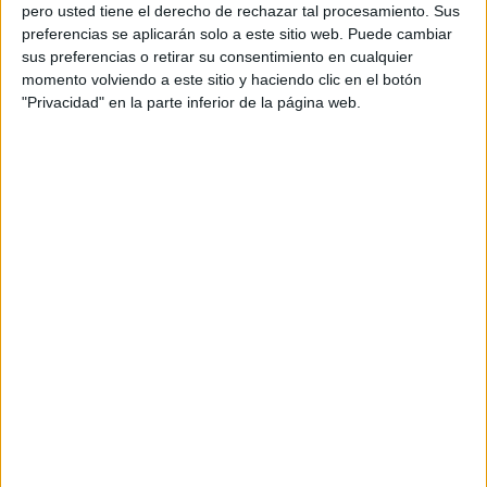
Equipo de cuentas: Daniele Cicini, Jorge Fraile
pero usted tiene el derecho de rechazar tal procesamiento. Sus
preferencias se aplicarán solo a este sitio web. Puede cambiar
sus preferencias o retirar su consentimiento en cualquier
Head of digital: Isis Boet
momento volviendo a este sitio y haciendo clic en el botón
"Privacidad" en la parte inferior de la página web.
Head of AV production: Jordi Solé
Director: Erick Morales
D.O.P: Uri Barcelona
Producción: Primo
Executive producer: Inés Segura
Producer: Verónica Palés
Coordinador postproducción: Diego Cárcoba,
Marta Silva
Editor: Carlos Font