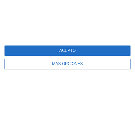
ARTÍCULOS ALEATORIOS
ACEPTO
MÁS OPCIONES
03/08/2026
KFC convierte los Uber en un
homenaje al universo de 'Los