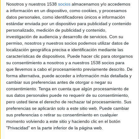
Nosotros y nuestros 1538
socios
almacenamos y/o accedemos
a información en un dispositivo, como cookies, y procesamos
datos personales, como identificadores únicos e información
estándar enviada por un dispositivo para publicidad y contenido
personalizado, medición de publicidad y contenido,
investigación de audiencia y desarrollo de servicios.
Con su
permiso, nosotros y nuestros socios podemos utilizar datos de
Ficha Técnica
localización geográfica precisa e identificación mediante las
características de dispositivos. Puede hacer clic para otorgarnos
su consentimiento a nosotros y a nuestros 1538 socios para
Anunciante:SEAT España
que llevemos a cabo el procesamiento previamente descrito. De
Sector:Automoción
forma alternativa, puede acceder a información más detallada y
Marca:SEAT
cambiar sus preferencias antes de otorgar o negar su
Producto:Ibiza
consentimiento.
Tenga en cuenta que algún procesamiento de
sus datos personales puede no requerir de su consentimiento,
Piezas:30”, 20”
pero usted tiene el derecho de rechazar tal procesamiento. Sus
Título:Ibiza 30 años : Vamos
preferencias se aplicarán solo a este sitio web. Puede cambiar
Contacto del cliente:Sebastién Guiguies, Susana Gaya, JudithRogent
sus preferencias o retirar su consentimiento en cualquier
Agencia:Lola
momento volviendo a este sitio y haciendo clic en el botón
Chief Executive Officer: Miguel Simoes
"Privacidad" en la parte inferior de la página web.
Director creativoejecutivo:Chacho Puebla