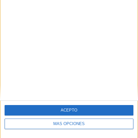
03/08/2026
Presentado el jurado de los
Premios de Marketing y
Comunicación en el Sector
ACEPTO
Asegurador 2026
MÁS OPCIONES