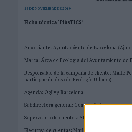
04/08/2026
|
‘EL FÚTBOL SIN LAS PERSONAS’, DE DENTSU CREATIVE
18 DE NOVIEMBRE DE 2019
07/08/2026
|
MAHOU REIVINDICA EL RITUAL DE LA CAÑA EN EL DÍA IN
Ficha técnica ‘PlàsTICS’
Anunciante: Ayuntamiento de Barcelona (Ajun
Marca: Área de Ecología del Ayuntamiento de 
Responsable de la campaña de cliente: Maite Per
participación área de Ecología Urbana)
Agencia: Ogilvy Barcelona
Subdirectora general: Gemma Gutiérrez
Supervisora de cuentas: Alba Garlito
Ejecutiva de cuentas: Maria Carbó