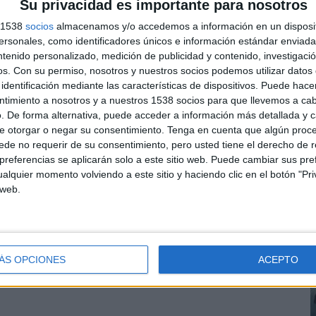
Su privacidad es importante para nosotros
ro
s 1538
socios
almacenamos y/o accedemos a información en un disposit
sonales, como identificadores únicos e información estándar enviada 
ntenido personalizado, medición de publicidad y contenido, investigaci
os.
Con su permiso, nosotros y nuestros socios podemos utilizar datos 
identificación mediante las características de dispositivos. Puede hacer
ntimiento a nosotros y a nuestros 1538 socios para que llevemos a ca
. De forma alternativa, puede acceder a información más detallada y 
M
e otorgar o negar su consentimiento.
Tenga en cuenta que algún proc
r
de no requerir de su consentimiento, pero usted tiene el derecho de r
r
referencias se aplicarán solo a este sitio web. Puede cambiar sus pref
alquier momento volviendo a este sitio y haciendo clic en el botón "Pri
era y Christian Martínez
L
 web.
ÁS OPCIONES
ACEPTO
bio y Neus Martínez