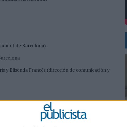
 PARA ORANGE
TERNACIONAL DE LA CERVEZA
tament de Barcelona)
Barcelona
is y Elisenda Francés (dirección de comunicación y
0