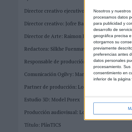
Director creativo ejecutivo: Gabriel García de O
Nosotros y nuestro
procesamos datos per
Director creativo: Jofre Banquells
para publicidad y co
desarrollo de servici
Director de Arte: Raimon Bertran
geográfica precisa e 
otorgarnos su conse
Redactora: Silkhe Fuenmayor
previamente descrito
preferencias antes d
datos personales pue
Responsable de producción: Jordi Roca
procesamiento. Sus p
consentimiento en cu
Comunicación Ogilvy: Marc Casanovas, Eva Cerv
inferior de la página
Partner de producción: Lorenzo Uribe
Estudio 3D: Model Porex
M
Producción audiovisual: Loida Garcia, Lucas Ru
Título: PlàsTICS