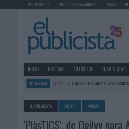
INICIAR SESIÓN
EDICIÓN IMPRESA Y DIGITAL
TIENDA
OF
INICIO
NOTICIAS
ARTÍCULOS
ENTREVISTAS
ACTUALIDAD
07/08/2026
|
MG SPIRIT RELANZA SU MARCA CON U
07/08/2026
|
PATRÓN CONVIERTE EL NUEVO SINGLE DE ARÓN PIPER EN
07/08/2026
|
EL VERANO PONE A PRUEBA LA ESTRATEGIA DIGITAL DE
EL PUBLICISTA
VIDEOS
VIDEOS
07/08/2026
|
VUELING CONVIERTE LOS RECUERDOS EN SOUVENIRS CO
‘PlàsTICS’, de Ogilvy par
07/08/2026
|
CUANDO SE APAGUE EL SOL, EL ECLIPSE DE 2026 POND