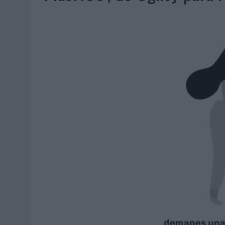
06/08/2026
|
‘LA VUELTA’, DE FENOMENAL PARA MÁLAGA CF
06/08/2026
|
SIETE DE CADA DIEZ EMPRESAS ESPAÑOLAS NO INTEGRA
06/08/2026
|
LA TELEVISIÓN SIGUE LIDERANDO EL CONSUMO DE MEDI
06/08/2026
|
EL USO DE LA IA GENERATIVA ALCANZA YA AL 62% DE L
06/08/2026
|
SYSTEM1 NOMBRA A KIMBERLY BASTONI COMO NUEVA D
06/08/2026
|
FRIGO Y UNIQLO LANZAN UNA COLECCIÓN PERSONALIZA
06/08/2026
|
LA IA ESTÁ SUBIENDO EL LISTÓN DE LA CREATIVIDAD
05/08/2026
|
BEON WORLDWIDE LANZA RAÍZ URBANA PARA TRANSFOR
05/08/2026
|
FABRA COMUNICACIÓN INCORPORA A CASONÁ Y ASUME 
05/08/2026
|
LOPESAN HOTELS & RESORTS ACERCA EL PARAÍSO CAN
05/08/2026
|
LUIS ARQUILLOS (BURGO DE ARIAS): “LA CONSTRUCCIÓ
MONEDA”
04/08/2026
|
‘EL PARAÍSO MÁS CERCA’, DE 22GRADOS PARA LOPESA
04/08/2026
|
‘LA ÚNICA CERVEZA DEL MUNDO QUE SE DISFRUTA DOS 