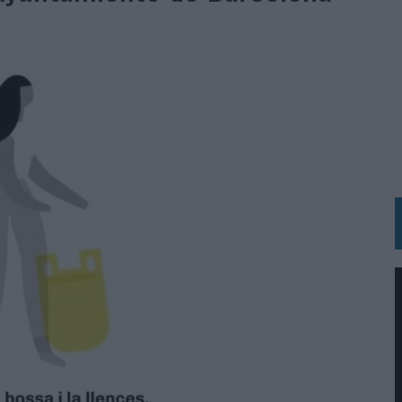
N LA INFANCIA EN SU ESTRATEGIA
OS EN VERANO Y SUPERA AL MÓVIL COMO DISPOSITIVO MÁS UTILIZADO
OS ESPAÑOLES
IRECTORA COMERCIAL GLOBAL
BLE INSPIRADA EN CORNETTO, CALIPPO Y SOLERO
MAR EL PATRIMONIO HISTÓRICO EN ACTIVOS CULTURALES Y ECONÓMICOS
LA GESTIÓN DE SUS RELACIONES CON LOS MEDIOS
ARIO EN SU ÚLTIMA CAMPAÑA INTERNACIONAL
N DE MARCA A LARGO PLAZO Y LA MEDICIÓN SON DOS CARAS DE LA MISMA
N HOTELS & RESORTS
VECES’, DE INUSUALY PARA CERVEZA CAPAZ