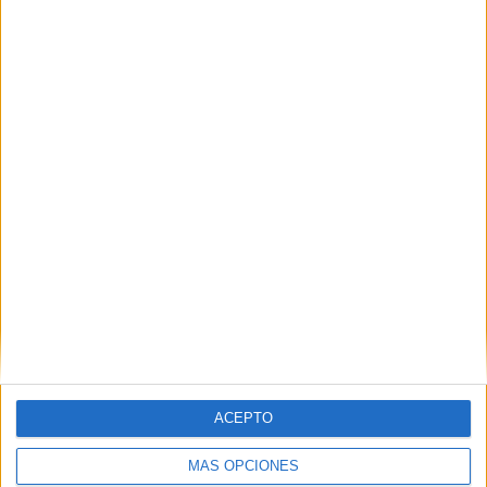
07/08/2026
MG Spirit relanza su marca
con una estrategia 360º
centrada en el origen
ACEPTO
barcelonés
MÁS OPCIONES