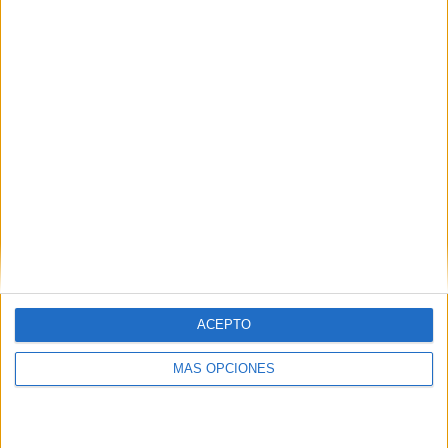
VÍDEO DESTACADO
ACEPTO
MÁS OPCIONES
ARTÍCULOS ALEATORIOS