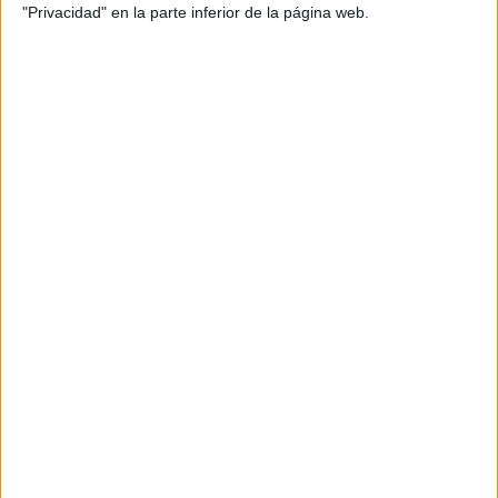
Productora: Bungalow
"Privacidad" en la parte inferior de la página web.
Producer: Mireia Julià
Realizador: Bungalow
Locutor: Joan Guarch
Piezas: Spot 20”
Título: “Todos merecemos descansar”