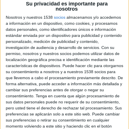
Su privacidad es importante para
nosotros
21 DE FEBRERO DE 2017
Nosotros y nuestros 1538
socios
almacenamos y/o accedemos
a información en un dispositivo, como cookies, y procesamos
Ficha técnica ‘Todos merecemos descansar’
datos personales, como identificadores únicos e información
estándar enviada por un dispositivo para publicidad y contenido
personalizado, medición de publicidad y contenido,
Anunciante: Marmota
investigación de audiencia y desarrollo de servicios.
Con su
Producto: Lanzamiento Marmota
permiso, nosotros y nuestros socios podemos utilizar datos de
Marca: Marmota
localización geográfica precisa e identificación mediante las
Sector: Descanso
características de dispositivos. Puede hacer clic para otorgarnos
Contacto del cliente: Marc Jordana, Toni Estallé,
su consentimiento a nosotros y a nuestros 1538 socios para
Hugo Cortada
que llevemos a cabo el procesamiento previamente descrito. De
Agencia: TBWA\ Barcelona
forma alternativa, puede acceder a información más detallada y
Director creativo ejecutivo: Álber Fernández
cambiar sus preferencias antes de otorgar o negar su
Redactor: Álber Fernández, Enrique de los Arcos
consentimiento.
Tenga en cuenta que algún procesamiento de
sus datos personales puede no requerir de su consentimiento,
Equipo de cuentas: Mar Bujons, Ferran Granell
pero usted tiene el derecho de rechazar tal procesamiento. Sus
Ilustración: Daniel Ubach
preferencias se aplicarán solo a este sitio web. Puede cambiar
Dirección de arte: Sergio Lahoz. Daniel Ubach
sus preferencias o retirar su consentimiento en cualquier
Director de producción TBWA: Ignasi Céspedes
momento volviendo a este sitio y haciendo clic en el botón