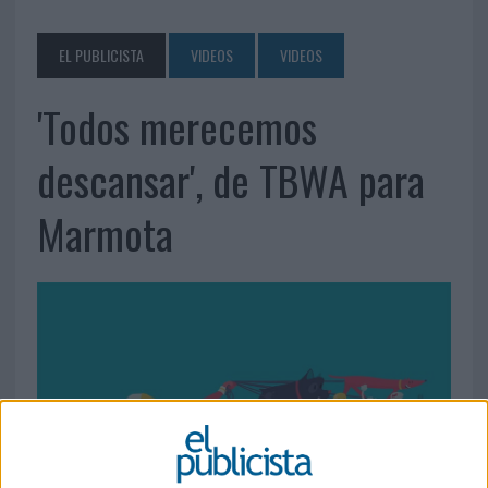
EL PUBLICISTA
VIDEOS
VIDEOS
'Todos merecemos
descansar', de TBWA para
Marmota