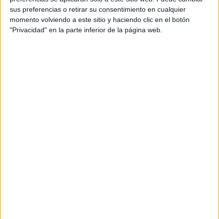
David Altuna
sus preferencias o retirar su consentimiento en cualquier
momento volviendo a este sitio y haciendo clic en el botón
Equipo de cuentas: Eva María Poyato, Naiara
"Privacidad" en la parte inferior de la página web.
Goikoetxea
Producer agencia: Natxo Escobar
Postproducción y motion graphics: Maddi
Urretabizkaia, Laura Rodríguez
Productora: Papik Peliculas
Realizador: Miquel Alcarria
D.O.P.: Nono Arruga
Producer: Begoña G. Pros