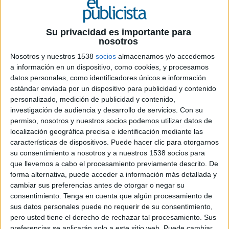
27 DE ENERO DE 2021
Su privacidad es importante para
Ficha técnica ‘Virgin Telco Family’
nosotros
Nosotros y nuestros 1538
socios
almacenamos y/o accedemos
a información en un dispositivo, como cookies, y procesamos
Anunciante: Virgin telco
datos personales, como identificadores únicos e información
estándar enviada por un dispositivo para publicidad y contenido
Sector: Telecomunicaciones
personalizado, medición de publicidad y contenido,
investigación de audiencia y desarrollo de servicios.
Con su
Campaña: Virgin telco Family
permiso, nosotros y nuestros socios podemos utilizar datos de
localización geográfica precisa e identificación mediante las
Agencia: Dimensión
características de dispositivos. Puede hacer clic para otorgarnos
su consentimiento a nosotros y a nuestros 1538 socios para
que llevemos a cabo el procesamiento previamente descrito. De
Director creativo ejecutivo y presidente: Guille
forma alternativa, puede acceder a información más detallada y
Viglione
cambiar sus preferencias antes de otorgar o negar su
consentimiento.
Tenga en cuenta que algún procesamiento de
Director creativo ejecutivo: Paco Cabrera
sus datos personales puede no requerir de su consentimiento,
pero usted tiene el derecho de rechazar tal procesamiento. Sus
Equipo creativo: Alexis Hughes, Luis Villanueva,
preferencias se aplicarán solo a este sitio web. Puede cambiar