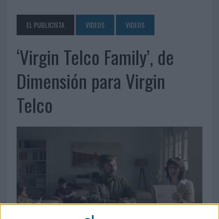
EL PUBLICISTA
VIDEOS
VIDEOS
‘Virgin Telco Family’, de
Dimensión para Virgin
Telco