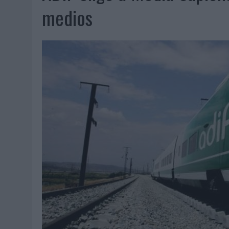
07/08/2026
|
EL VERANO PONE A PRUEBA LA ESTRATEGIA DIGITAL DE
medios
07/08/2026
|
VUELING CONVIERTE LOS RECUERDOS EN SOUVENIRS CO
07/08/2026
|
CUANDO SE APAGUE EL SOL, EL ECLIPSE DE 2026 POND
06/08/2026
|
‘LA VUELTA’, DE FENOMENAL PARA MÁLAGA CF
06/08/2026
|
SIETE DE CADA DIEZ EMPRESAS ESPAÑOLAS NO INTEGRA
06/08/2026
|
LA TELEVISIÓN SIGUE LIDERANDO EL CONSUMO DE MEDI
06/08/2026
|
EL USO DE LA IA GENERATIVA ALCANZA YA AL 62% DE L
06/08/2026
|
SYSTEM1 NOMBRA A KIMBERLY BASTONI COMO NUEVA D
06/08/2026
|
FRIGO Y UNIQLO LANZAN UNA COLECCIÓN PERSONALIZA
06/08/2026
|
LA IA ESTÁ SUBIENDO EL LISTÓN DE LA CREATIVIDAD
05/08/2026
|
BEON WORLDWIDE LANZA RAÍZ URBANA PARA TRANSFOR
05/08/2026
|
FABRA COMUNICACIÓN INCORPORA A CASONÁ Y ASUME 
05/08/2026
|
LOPESAN HOTELS & RESORTS ACERCA EL PARAÍSO CAN
05/08/2026
|
LUIS ARQUILLOS (BURGO DE ARIAS): “LA CONSTRUCCIÓ