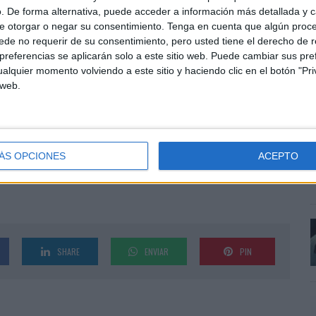
edios, y acciones de comunicación digital de
. De forma alternativa, puede acceder a información más detallada y 
e otorgar o negar su consentimiento.
Tenga en cuenta que algún proc
de no requerir de su consentimiento, pero usted tiene el derecho de r
referencias se aplicarán solo a este sitio web. Puede cambiar sus pref
o que recae en manos de Media Sapiens, que lleva
alquier momento volviendo a este sitio y haciendo clic en el botón "Pri
E
s publicitarios más importantes que licita la
 web.
durante la pandemia ha obtenido contratos públicos
e
. en el caso de la empresa pública Adif, la compañía
a
s ofrecidos por las agencias. En total se han
p
ÁS OPCIONES
ACEPTO
SHARE
ENVIAR
PIN