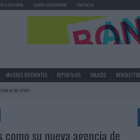
ERTA EDITORIAL
QUIERO SUSCRIBIRME
CONTACTO
MUJERES REFERENTES
REPORTAJES
ENLACES
NEWSLETTE
CIÓN DE MG SPIRIT
NA CAMPAÑA QUE CELEBRA SU REGRESO A PRIMERA DIVISIÓN
TERNACIONAL DE LA CERVEZA
360º CENTRADA EN EL ORIGEN BARCELONÉS
ns como su nueva agencia de
 UNA EXPERIENCIA DE MARCA EN IBIZA