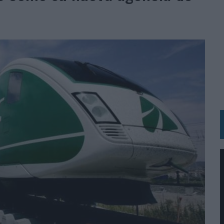
 LAS MARCAS
N IA
RÁ A PRUEBA LA CREATIVIDAD DE LAS MARCAS
N LA INFANCIA EN SU ESTRATEGIA
OS EN VERANO Y SUPERA AL MÓVIL COMO DISPOSITIVO MÁS UTILIZADO
OS ESPAÑOLES
IRECTORA COMERCIAL GLOBAL
BLE INSPIRADA EN CORNETTO, CALIPPO Y SOLERO
MAR EL PATRIMONIO HISTÓRICO EN ACTIVOS CULTURALES Y ECONÓMICOS
LA GESTIÓN DE SUS RELACIONES CON LOS MEDIOS
ARIO EN SU ÚLTIMA CAMPAÑA INTERNACIONAL
N DE MARCA A LARGO PLAZO Y LA MEDICIÓN SON DOS CARAS DE LA MISMA