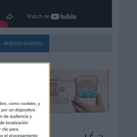
ARTÍCULOS ALEATORIOS
ivo, como cookies, y
por un dispositivo
ón de audiencia y
de localización
4/08/2026
 clic para
bo el procesamiento