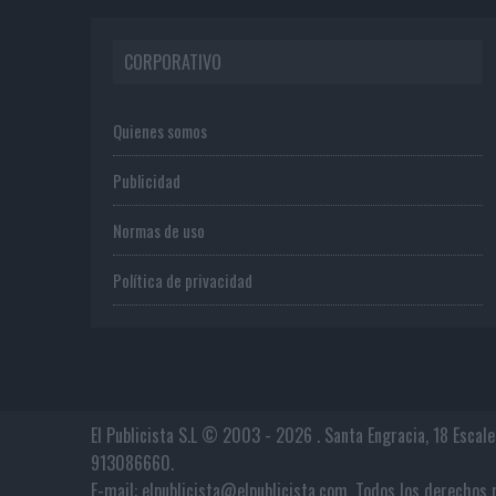
CORPORATIVO
Quienes somos
Publicidad
Normas de uso
Política de privacidad
El Publicista S.L © 2003 - 2026 . Santa Engracia, 18 Escal
913086660.
E-mail: elpublicista@elpublicista.com. Todos los derech