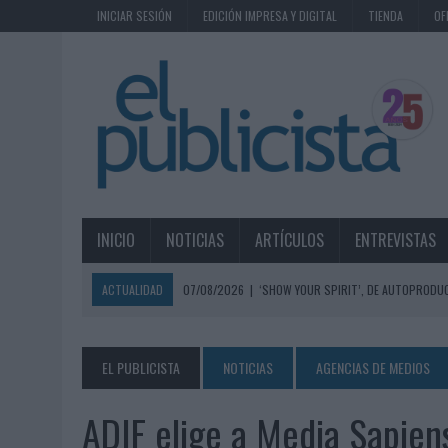
INICIAR SESIÓN
EDICIÓN IMPRESA Y DIGITAL
TIENDA
OF
INICIO
NOTICIAS
ARTÍCULOS
ENTREVISTAS
ACTUALIDAD
07/08/2026
|
‘SHOW YOUR SPIRIT’, DE AUTOPRODUC
07/08/2026
|
EL MÁLAGA CF CULMINA SU TRILOGÍA DE MARCA CON U
07/08/2026
|
MAHOU REIVINDICA EL RITUAL DE LA CAÑA EN EL DÍA IN
EL PUBLICISTA
NOTICIAS
AGENCIAS DE MEDIOS
07/08/2026
|
MG SPIRIT RELANZA SU MARCA CON UNA ESTRATEGIA 
ADIF elige a Media Sapie
07/08/2026
|
PATRÓN CONVIERTE EL NUEVO SINGLE DE ARÓN PIPER EN