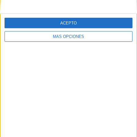
ACEPTO
MÁS OPCIONES
IMPRIMIR
TWEET
SHARE
SHARE
ENVIAR
PIN