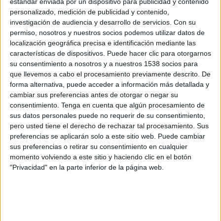
estándar enviada por un dispositivo para publicidad y contenido
12,5 millones de euros más- y se coloca con una
personalizado, medición de publicidad y contenido,
diferencia notable de 34,1 millones de euros
investigación de audiencia y desarrollo de servicios.
Con su
sobre el segundo clasificado. De esta manera, se
permiso, nosotros y nuestros socios podemos utilizar datos de
afianza aún más en el país y continúa su
localización geográfica precisa e identificación mediante las
evolución ascendente de los últimos años, en
características de dispositivos. Puede hacer clic para otorgarnos
contra de la tendencia general del mercado en
su consentimiento a nosotros y a nuestros 1538 socios para
España.
que llevemos a cabo el procesamiento previamente descrito. De
forma alternativa, puede acceder a información más detallada y
Patricia Fernández y Carlos Ramalho, managing
cambiar sus preferencias antes de otorgar o negar su
directors de Carat España, afirman que: “Este es
consentimiento.
Tenga en cuenta que algún procesamiento de
un triunfo fruto del trabajo colectivo de un gran
sus datos personales puede no requerir de su consentimiento,
equipo. Esa cultura colaborativa se refleja en la
pero usted tiene el derecho de rechazar tal procesamiento. Sus
preferencias se aplicarán solo a este sitio web. Puede cambiar
excelencia del servicio que damos a nuestros
sus preferencias o retirar su consentimiento en cualquier
clientes gracias a nuestra capacidad de ofrecer
momento volviendo a este sitio y haciendo clic en el botón
soluciones únicas en el mercado. La
"Privacidad" en la parte inferior de la página web.
transformación digital está agitando las
estructuras tradicionales y la forma en la que las
marcas se relacionan con unos consumidores
cada vez más exigentes e inmunes a las formas de
publicidad más tradicional. En CARAT trabajamos