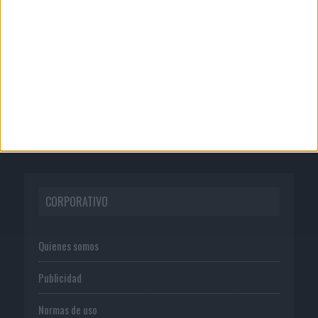
Presentado el jurado de los Premios
de Marketing y...
04/08/2026
Babaria y Maxibon son ‘el match
perfecto del verano’
CORPORATIVO
Quienes somos
Publicidad
Normas de uso