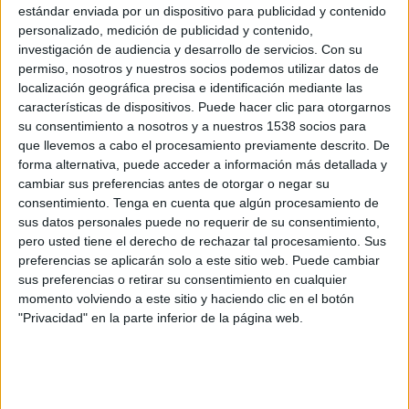
una partida presupuestaria total de 1.500.000 euros y está encaminada a la difusión en distintos
estándar enviada por un dispositivo para publicidad y contenido
personalizado, medición de publicidad y contenido,
medios de comunicación de las diferentes campañas de publicidad del FROM que se desarrollen
investigación de audiencia y desarrollo de servicios.
Con su
durante todo el año 2009 y parte del 2010.
permiso, nosotros y nuestros socios podemos utilizar datos de
localización geográfica precisa e identificación mediante las
características de dispositivos. Puede hacer clic para otorgarnos
La adjudicación de la cuenta se produjo tras un concurso público en el que además de la
su consentimiento a nosotros y a nuestros 1538 socios para
adjudicataria, participaron agencias como MPG, Zenithmedia, Red de Medios, Ymedia, CICM,
que llevemos a cabo el procesamiento previamente descrito. De
EquimediaXL, IcebergMedia, Switch Media, Q&A, Optimun y Newton 21.
forma alternativa, puede acceder a información más detallada y
cambiar sus preferencias antes de otorgar o negar su
Más información en la edición impresa de El Publicista
consentimiento.
Tenga en cuenta que algún procesamiento de
sus datos personales puede no requerir de su consentimiento,
pero usted tiene el derecho de rechazar tal procesamiento. Sus
preferencias se aplicarán solo a este sitio web. Puede cambiar
IMPRIMIR
sus preferencias o retirar su consentimiento en cualquier
momento volviendo a este sitio y haciendo clic en el botón
"Privacidad" en la parte inferior de la página web.
TWEET
SHARE