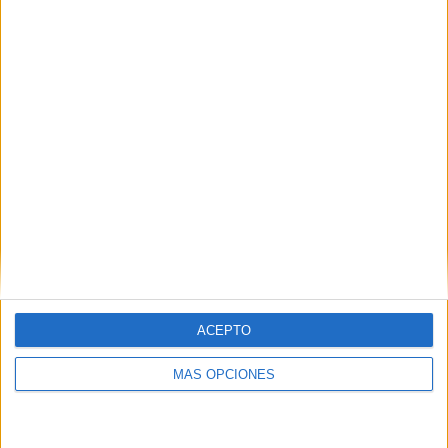
Carrero, César Goya, Isabel San Gregorio, Zana...
LEER MÁS
04/08/2026
Audible reivindica el poder
transformador del audio en su...
06/08/2026
El uso de la IA generativa alcanza ya al
62% de los...
ACEPTO
MÁS OPCIONES
06/08/2026
Siete de cada diez empresas
españolas no integran la...