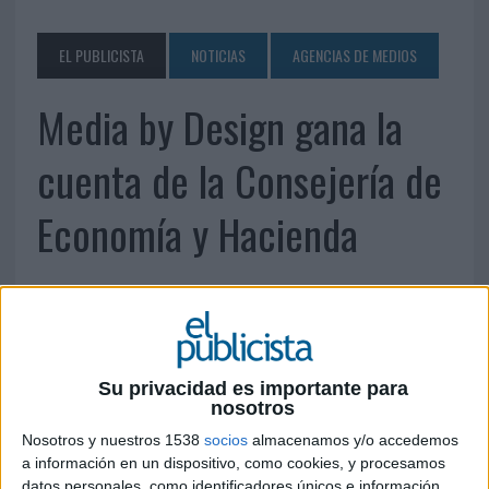
EL PUBLICISTA
NOTICIAS
AGENCIAS DE MEDIOS
Media by Design gana la
cuenta de la Consejería de
Economía y Hacienda
15 DE JUNIO DE 2010
La campaña incluye prensa, radio, televisión e
internet
Su privacidad es importante para
La agencia de medios Media by Design ha sido elegida por la Consejería de
nosotros
Economía y Hacienda para realizar la planificación y contratación de espacios
Nosotros y nuestros 1538
socios
almacenamos y/o accedemos
para una camapaña publicitaria que comenzará a emitirse en radio y televisión, así
a información en un dispositivo, como cookies, y procesamos
como en internet y prensa durante este mes y con cobertura en la Comunidad de
datos personales, como identificadores únicos e información