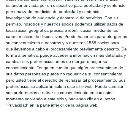
Madrid. El eje de la campaña es dar a conocer a los madrileños los beneficios y
estándar enviada por un dispositivo para publicidad y contenido
servicios que obtienen por parte de la Comunidad por cumplir con sus
personalizado, medición de publicidad y contenido,
investigación de audiencia y desarrollo de servicios.
Con su
obligaciones tributarias. Media by Design ha implicado en la gestión de la cuenta
permiso, nosotros y nuestros socios podemos utilizar datos de
a un equipo de trabajo que está compuesto en el departamento técnico por
localización geográfica precisa e identificación mediante las
Ángeles Blas, como directora de planificación e investigación, junto con Elena
características de dispositivos. Puede hacer clic para otorgarnos
Monteagudo y Daniel Rubio. Por su parte, la directora de compras, Aurea
su consentimiento a nosotros y a nuestros 1538 socios para
Fernández, José Antonio Pérez y Julia Calvo, como directora de servicios al
que llevemos a cabo el procesamiento previamente descrito. De
cliente integran el departamento de compras.
forma alternativa, puede acceder a información más detallada y
Al concurso público se presentaron varias agencias, tanto en radio como en
cambiar sus preferencias antes de otorgar o negar su
consentimiento.
Tenga en cuenta que algún procesamiento de
prensa, como MPG, Gesmedia, Red de Medios, Media Planing, Arena Media,
sus datos personales puede no requerir de su consentimiento,
Peterplanning y Optimedia, entre otros.
pero usted tiene el derecho de rechazar tal procesamiento. Sus
preferencias se aplicarán solo a este sitio web. Puede cambiar
sus preferencias o retirar su consentimiento en cualquier
momento volviendo a este sitio y haciendo clic en el botón
"Privacidad" en la parte inferior de la página web.
IMPRIMIR
TWEET