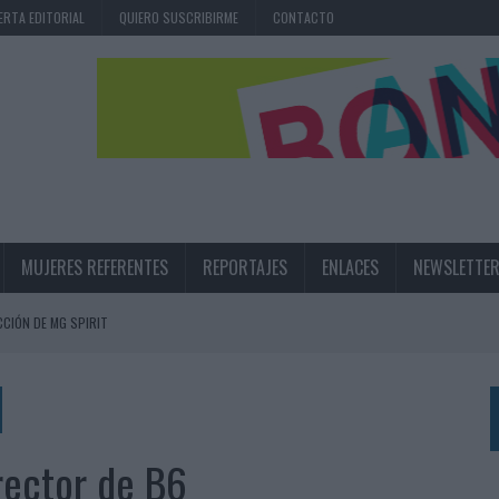
ERTA EDITORIAL
QUIERO SUSCRIBIRME
CONTACTO
MUJERES REFERENTES
REPORTAJES
ENLACES
NEWSLETTE
CIÓN DE MG SPIRIT
NA CAMPAÑA QUE CELEBRA SU REGRESO A PRIMERA DIVISIÓN
TERNACIONAL DE LA CERVEZA
360º CENTRADA EN EL ORIGEN BARCELONÉS
rector de B6
 UNA EXPERIENCIA DE MARCA EN IBIZA