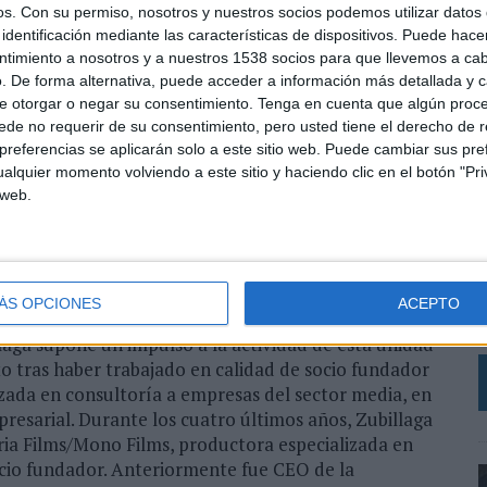
os.
Con su permiso, nosotros y nuestros socios podemos utilizar datos 
identificación mediante las características de dispositivos. Puede hacer
ntimiento a nosotros y a nuestros 1538 socios para que llevemos a ca
. De forma alternativa, puede acceder a información más detallada y 
e otorgar o negar su consentimiento.
Tenga en cuenta que algún proc
de no requerir de su consentimiento, pero usted tiene el derecho de r
referencias se aplicarán solo a este sitio web. Puede cambiar sus pref
alquier momento volviendo a este sitio y haciendo clic en el botón "Pri
 web.
L
p
respuesta a las necesidades de innovación en
iguel Menéndez de Zubillaga. El nuevo director de B6
c
tor general de innovación y estrategia de Havas
e
ÁS OPCIONES
ACEPTO
j
ga supone un impulso a la actividad de esta unidad
o tras haber trabajado en calidad de socio fundador
zada en consultoría a empresas del sector media, en
presarial. Durante los cuatro últimos años, Zubillaga
ia Films/Mono Films, productora especializada en
socio fundador. Anteriormente fue CEO de la