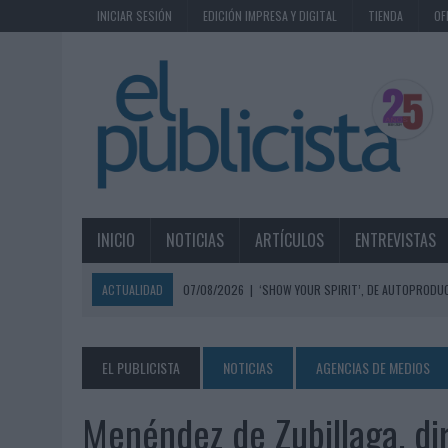
INICIAR SESIÓN
EDICIÓN IMPRESA Y DIGITAL
TIENDA
OF
INICIO
NOTICIAS
ARTÍCULOS
ENTREVISTAS
ACTUALIDAD
07/08/2026
|
‘SHOW YOUR SPIRIT’, DE AUTOPRODUC
07/08/2026
|
EL MÁLAGA CF CULMINA SU TRILOGÍA DE MARCA CON U
07/08/2026
|
MAHOU REIVINDICA EL RITUAL DE LA CAÑA EN EL DÍA IN
EL PUBLICISTA
NOTICIAS
AGENCIAS DE MEDIOS
07/08/2026
|
MG SPIRIT RELANZA SU MARCA CON UNA ESTRATEGIA 
Menéndez de Zubillaga, di
07/08/2026
|
PATRÓN CONVIERTE EL NUEVO SINGLE DE ARÓN PIPER EN