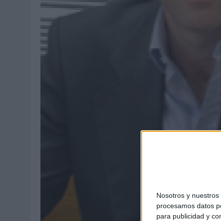
MONEDA”
07/08/2026
|
‘ALEXIA PUTELLAS X GALAXY Z FOLD8 – SIN LÍMITES’, 
Nosotros y nuestro
procesamos datos per
para publicidad y co