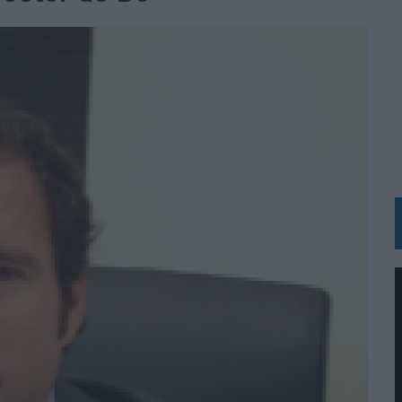
 LAS MARCAS
N IA
RÁ A PRUEBA LA CREATIVIDAD DE LAS MARCAS
N LA INFANCIA EN SU ESTRATEGIA
OS EN VERANO Y SUPERA AL MÓVIL COMO DISPOSITIVO MÁS UTILIZADO
OS ESPAÑOLES
IRECTORA COMERCIAL GLOBAL
BLE INSPIRADA EN CORNETTO, CALIPPO Y SOLERO
MAR EL PATRIMONIO HISTÓRICO EN ACTIVOS CULTURALES Y ECONÓMICOS
LA GESTIÓN DE SUS RELACIONES CON LOS MEDIOS
ARIO EN SU ÚLTIMA CAMPAÑA INTERNACIONAL
N DE MARCA A LARGO PLAZO Y LA MEDICIÓN SON DOS CARAS DE LA MISMA