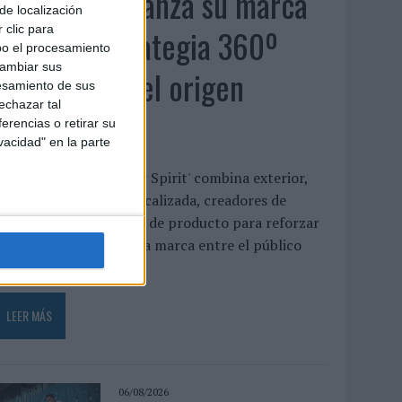
MG Spirit relanza su marca
de localización
con una estrategia 360º
 clic para
bo el procesamiento
cambiar sus
centrada en el origen
esamiento de sus
echazar tal
barcelonés
erencias o retirar su
vacidad" en la parte
a campaña 'Show Your Spirit' combina exterior,
ublicidad digital geolocalizada, creadores de
ontenido e innovación de producto para reforzar
l posicionamiento de la marca entre el público
oven ...
LEER MÁS
06/08/2026