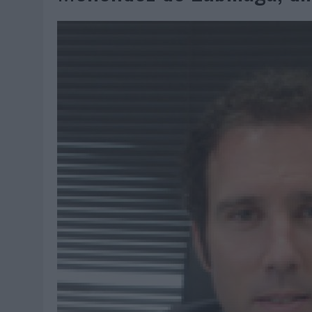
07/08/2026
|
EL VERANO PONE A PRUEBA LA ESTRATEGIA DIGITAL DE
07/08/2026
|
VUELING CONVIERTE LOS RECUERDOS EN SOUVENIRS CO
07/08/2026
|
CUANDO SE APAGUE EL SOL, EL ECLIPSE DE 2026 POND
06/08/2026
|
‘LA VUELTA’, DE FENOMENAL PARA MÁLAGA CF
06/08/2026
|
SIETE DE CADA DIEZ EMPRESAS ESPAÑOLAS NO INTEGRA
06/08/2026
|
LA TELEVISIÓN SIGUE LIDERANDO EL CONSUMO DE MEDI
06/08/2026
|
EL USO DE LA IA GENERATIVA ALCANZA YA AL 62% DE L
06/08/2026
|
SYSTEM1 NOMBRA A KIMBERLY BASTONI COMO NUEVA D
06/08/2026
|
FRIGO Y UNIQLO LANZAN UNA COLECCIÓN PERSONALIZA
06/08/2026
|
LA IA ESTÁ SUBIENDO EL LISTÓN DE LA CREATIVIDAD
05/08/2026
|
BEON WORLDWIDE LANZA RAÍZ URBANA PARA TRANSFOR
05/08/2026
|
FABRA COMUNICACIÓN INCORPORA A CASONÁ Y ASUME 
05/08/2026
|
LOPESAN HOTELS & RESORTS ACERCA EL PARAÍSO CAN
05/08/2026
|
LUIS ARQUILLOS (BURGO DE ARIAS): “LA CONSTRUCCIÓ