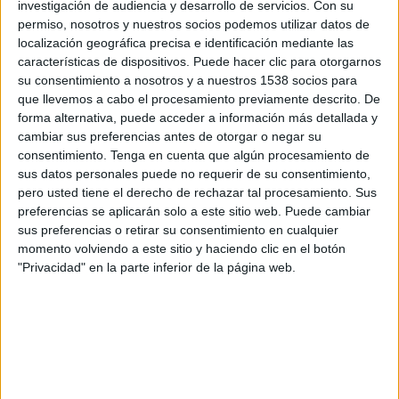
COMvergence. La compañía alcanzó los
63.900
investigación de audiencia y desarrollo de servicios.
Con su
millones de dólares
en billings globales y
permiso, nosotros y nuestros socios podemos utilizar datos de
mantuvo una cuota de mercado del 13%, aunque
localización geográfica precisa e identificación mediante las
ligeramente por debajo del 14,2% registrado un
características de dispositivos. Puede hacer clic para otorgarnos
su consentimiento a nosotros y a nuestros 1538 socios para
año antes.
que llevemos a cabo el procesamiento previamente descrito. De
forma alternativa, puede acceder a información más detallada y
La principal novedad del ranking es el
avance de
cambiar sus preferencias antes de otorgar o negar su
Publicis Media
, que protagoniza el mayor
consentimiento.
Tenga en cuenta que algún procesamiento de
crecimiento entre los seis grandes grupos de
sus datos personales puede no requerir de su consentimiento,
comunicación. La compañía incrementó un
pero usted tiene el derecho de rechazar tal procesamiento. Sus
12,8%
su volumen de negocio, hasta los
62.400
preferencias se aplicarán solo a este sitio web. Puede cambiar
millones de dólares
, recortando distancias con
sus preferencias o retirar su consentimiento en cualquier
el líder del mercado.
momento volviendo a este sitio y haciendo clic en el botón
"Privacidad" en la parte inferior de la página web.
Por detrás se situó
Omnicom Media Group,
con 48.500 millones de dólares
en inversión
gestionada y un crecimiento del 5,5%.
Entre los tres grupos concentran el 73% de
toda la inversión administrada por los