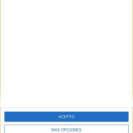
Los datos reflejan un mercado cada vez más
concentrado en grandes grupos internacionales,
aunque con un ecosistema independiente que
continúa ganando relevancia en determinadas
geografías y especialidades.
IMPRIMIR
TWEET
SHARE
ACEPTO
SHARE
MÁS OPCIONES