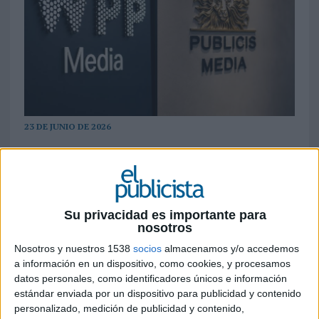
23 DE JUNIO DE 2026
El informe global de COMvergence sitúa a
WPP Media como primer grupo de medios
en 2025, aunque Publicis Media es el
holding que más crece entre los grandes
Su privacidad es importante para
grupos
nosotros
Nosotros y nuestros 1538
socios
almacenamos y/o accedemos
WPP Media cerró 2025 como el mayor grupo de
a información en un dispositivo, como cookies, y procesamos
agencias de medios del mundo por volumen de
datos personales, como identificadores únicos e información
inversión gestionada, según el informe anual de
estándar enviada por un dispositivo para publicidad y contenido
facturación y cuota de mercado elaborado por
personalizado, medición de publicidad y contenido,