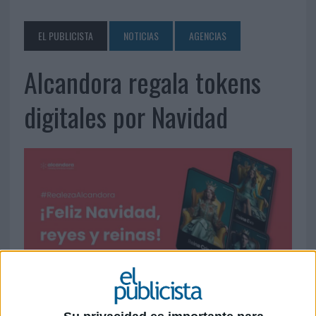
EL PUBLICISTA
NOTICIAS
AGENCIAS
Alcandora regala tokens
digitales por Navidad
27 DE DICIEMBRE DE 2023