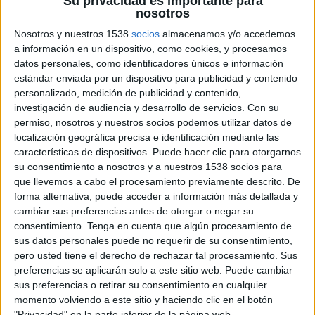
Su privacidad es importante para
nosotros
La agencia Alcandora Publicidad lleva la
Nosotros y nuestros 1538
socios
almacenamos y/o accedemos
innovación digital al siguiente nivel en estas
a información en un dispositivo, como cookies, y procesamos
fechas. Con una acción disruptiva, la agencia
datos personales, como identificadores únicos e información
regala tokens digitales únicos a sus clientes,
estándar enviada por un dispositivo para publicidad y contenido
empleados, socios, colaboradores y amigos,
personalizado, medición de publicidad y contenido,
redefiniendo el concepto de regalo navideño.
investigación de audiencia y desarrollo de servicios.
Con su
permiso, nosotros y nuestros socios podemos utilizar datos de
Esta
iniciativa
pionera transforma las imágenes
localización geográfica precisa e identificación mediante las
de rostros comunes en majestuosos
retratos
características de dispositivos. Puede hacer clic para otorgarnos
digitales
de reyes y reinas, utilizando las más
su consentimiento a nosotros y a nuestros 1538 socios para
avanzadas herramientas de inteligencia artificial.
que llevemos a cabo el procesamiento previamente descrito. De
El equipo creativo de Alcandora se encarga de
forma alternativa, puede acceder a información más detallada y
cambiar sus preferencias antes de otorgar o negar su
personalizar cada imagen, que luego se convierte
consentimiento.
Tenga en cuenta que algún procesamiento de
en un token digital, o NFT, en la blockchain.
sus datos personales puede no requerir de su consentimiento,
pero usted tiene el derecho de rechazar tal procesamiento. Sus
"En Alcandora, todos nuestros clientes,
preferencias se aplicarán solo a este sitio web. Puede cambiar
empleados, socios y amigos son los verdaderos
sus preferencias o retirar su consentimiento en cualquier
reyes y reinas del belén. Queremos celebrarlos de
momento volviendo a este sitio y haciendo clic en el botón
una manera única y moderna, fusionando la
"Privacidad" en la parte inferior de la página web.