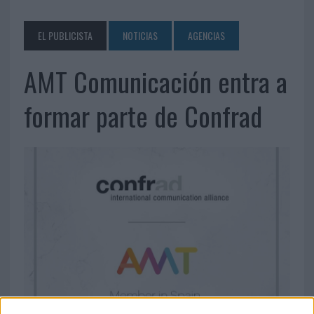
EL PUBLICISTA
NOTICIAS
AGENCIAS
AMT Comunicación entra a
formar parte de Confrad