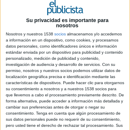
3 DE OCTUBRE DE 2019
La agencia trabajará conjuntamente con
Su privacidad es importante para
otras europeas, asiáticas y norteamericanas
nosotros
en campañas internacionales
Nosotros y nuestros 1538
socios
almacenamos y/o accedemos
a información en un dispositivo, como cookies, y procesamos
AMT Comunicación
es la nueva representante
datos personales, como identificadores únicos e información
española de
Confrad
, la red mundial de agencias
estándar enviada por un dispositivo para publicidad y contenido
independientes de comunicación y publicidad con
personalizado, medición de publicidad y contenido,
mayor trayectoria. Con la incorporación aportará
investigación de audiencia y desarrollo de servicios.
Con su
su
know-how
en varios sectores del mercado
permiso, nosotros y nuestros socios podemos utilizar datos de
español para trabajar mano a mano a nivel
localización geográfica precisa e identificación mediante las
estratégico y creativo e intercambiar
características de dispositivos. Puede hacer clic para otorgarnos
su consentimiento a nosotros y a nuestros 1538 socios para
conocimientos y expertos con algunas de las
que llevemos a cabo el procesamiento previamente descrito. De
mejores agencias de Europa, Norteamérica y
forma alternativa, puede acceder a información más detallada y
Asia.
cambiar sus preferencias antes de otorgar o negar su
consentimiento.
Tenga en cuenta que algún procesamiento de
Con el conocimiento de las posibilidades de cada
sus datos personales puede no requerir de su consentimiento,
territorio,
esta colaboración internacional
pero usted tiene el derecho de rechazar tal procesamiento. Sus
permitirá desarrollar, lanzar y mantener