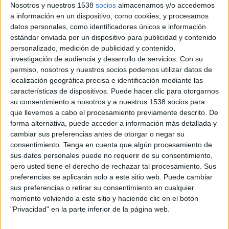
Nosotros y nuestros 1538
socios
almacenamos y/o accedemos
a información en un dispositivo, como cookies, y procesamos
datos personales, como identificadores únicos e información
30 DE OCTUBRE DE 2017
estándar enviada por un dispositivo para publicidad y contenido
personalizado, medición de publicidad y contenido,
La agencia de publicidad JM360 ha incorporado a
investigación de audiencia y desarrollo de servicios.
Con su
permiso, nosotros y nuestros socios podemos utilizar datos de
Eduardo Medrano como director de servicios al
localización geográfica precisa e identificación mediante las
cliente. Desde las oficinas del Grupo JM en
características de dispositivos. Puede hacer clic para otorgarnos
Madrid, reportará directamente al director
su consentimiento a nosotros y a nuestros 1538 socios para
general de la agencia, Juan Miguel Flores.
que llevemos a cabo el procesamiento previamente descrito. De
forma alternativa, puede acceder a información más detallada y
Medrano obtuvo el título de marketing por el
cambiar sus preferencias antes de otorgar o negar su
Centro Español de Nuevas Profesiones para
consentimiento.
Tenga en cuenta que algún procesamiento de
posteriormente graduarse en Publicidad y
sus datos personales puede no requerir de su consentimiento,
Relaciones Públicas por CENP Publicidad y RRPP.
pero usted tiene el derecho de rechazar tal procesamiento. Sus
preferencias se aplicarán solo a este sitio web. Puede cambiar
Empezó su carrera en 1981 y desde entonces ha
sus preferencias o retirar su consentimiento en cualquier
ocupado diferentes posiciones en medios,
momento volviendo a este sitio y haciendo clic en el botón
clientes, agencias y grandes empresas, trabajando
"Privacidad" en la parte inferior de la página web.
en entidades como Clarín, Ruiz Nicoli, Telefónica,