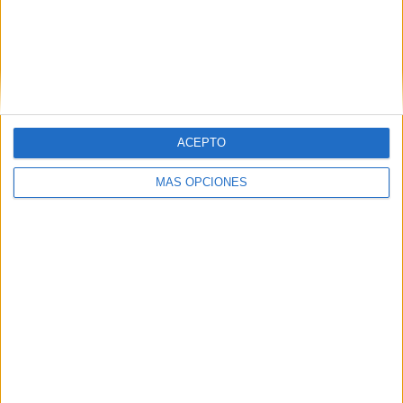
ARTÍCULOS ALEATORIOS
ACEPTO
MÁS OPCIONES
06/08/2026
El uso de la IA generativa
alcanza ya al 62% de los
españoles