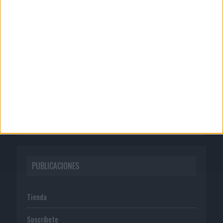
CORPORATIVO
Quienes somos
Publicidad
Normas de uso
Política de privacidad
PUBLICACIONES
Tienda
Suscríbete