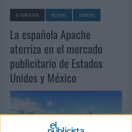
EL PUBLICISTA
NOTICIAS
AGENCIAS
La española Apache
aterriza en el mercado
publicitario de Estados
Unidos y México