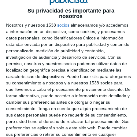
Su privacidad es importante para
nosotros
Nosotros y nuestros 1538
socios
almacenamos y/o accedemos
a información en un dispositivo, como cookies, y procesamos
datos personales, como identificadores únicos e información
estándar enviada por un dispositivo para publicidad y contenido
27 DE JULIO DE 2020
personalizado, medición de publicidad y contenido,
investigación de audiencia y desarrollo de servicios.
Con su
La consultora digital prosigue con su
permiso, nosotros y nuestros socios podemos utilizar datos de
expansión abriendo nueva delegación en
localización geográfica precisa e identificación mediante las
Austin (Texas). Roberto Fabre liderará la
características de dispositivos. Puede hacer clic para otorgarnos
su consentimiento a nosotros y a nuestros 1538 socios para
expansión, con el objetivo de asentar su
que llevemos a cabo el procesamiento previamente descrito. De
modelo de negocio y servicios en ambos
forma alternativa, puede acceder a información más detallada y
mercados
cambiar sus preferencias antes de otorgar o negar su
consentimiento.
Tenga en cuenta que algún procesamiento de
Apache (APACHE), la consultora digital
sus datos personales puede no requerir de su consentimiento,
independiente fundada por ExGooglers en
pero usted tiene el derecho de rechazar tal procesamiento. Sus
Madrid continúa su proceso de expansión
preferencias se aplicarán solo a este sitio web. Puede cambiar
abriendo nuevas delegaciones fuera de los
sus preferencias o retirar su consentimiento en cualquier