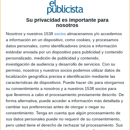
La boutique creativa fundada por Germán
Silva con oficinas en Madrid y Milán es la
tercera adquisición del grupo liderado por
Su privacidad es importante para
PS21, tras Redbility y ES3
nosotros
Jungle21 (J21) adquiere la boutique creativa Pink.
Nosotros y nuestros 1538
socios
almacenamos y/o accedemos
a información en un dispositivo, como cookies, y procesamos
Esta operación forma parte de la estrategia de
datos personales, como identificadores únicos e información
crecimiento inorgánico de la compañía. Es la
estándar enviada por un dispositivo para publicidad y contenido
tercera adquisición del ecosistema tras la
personalizado, medición de publicidad y contenido,
incorporación de Redbility y ES3 y la primera
investigación de audiencia y desarrollo de servicios.
Con su
desde su salida a bolsa. J21 ha creado un modelo
permiso, nosotros y nuestros socios podemos utilizar datos de
único de integración que permite mantener una
localización geográfica precisa e identificación mediante las
organización descentralizada y conservar la
características de dispositivos. Puede hacer clic para otorgarnos
independencia de sus miembros a la vez que se
su consentimiento a nosotros y a nuestros 1538 socios para
crean vínculos de colaboración libre y sinergias
que llevemos a cabo el procesamiento previamente descrito. De
inteligentes.
forma alternativa, puede acceder a información más detallada y
cambiar sus preferencias antes de otorgar o negar su
Pink (PINK) se fundó en el año 2016, tiene
consentimiento.
Tenga en cuenta que algún procesamiento de
sus datos personales puede no requerir de su consentimiento,
oficinas en España e Italia y ha desarrollado
pero usted tiene el derecho de rechazar tal procesamiento. Sus
proyectos creativos para compañías como Direct