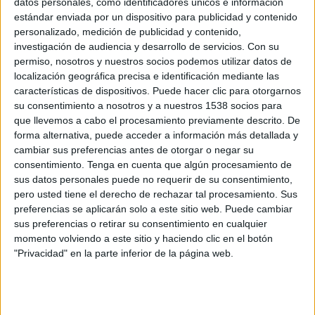
datos personales, como identificadores únicos e información
estándar enviada por un dispositivo para publicidad y contenido
personalizado, medición de publicidad y contenido,
4 DE MAYO DE 2011
investigación de audiencia y desarrollo de servicios.
Con su
permiso, nosotros y nuestros socios podemos utilizar datos de
La agencia refuerza el área creativa y de cuentas
localización geográfica precisa e identificación mediante las
con tres incorporaciones
características de dispositivos. Puede hacer clic para otorgarnos
La agencia Mi Querido Watson ha reforzado su área creativa y de cuentas con la
su consentimiento a nosotros y a nuestros 1538 socios para
incorporación de tres nuevos fichajes. Por un lado, Ana Bondjaje y Pablo Álvarez,
que llevemos a cabo el procesamiento previamente descrito. De
forma alternativa, puede acceder a información más detallada y
se han incorporado al equipo creativo. Bondjale, redactora con más de 5 años de
cambiar sus preferencias antes de otorgar o negar su
experiencia en el sector, ha desarrollado su carrera profesional en Wunderman y
consentimiento.
Tenga en cuenta que algún procesamiento de
Gestazion MMBB, trabajando para marcas como MoviStar, Iberia o Rexona;
sus datos personales puede no requerir de su consentimiento,
mientras que Álvarez, director de arte con más de cuatro años de experiencia en el
pero usted tiene el derecho de rechazar tal procesamiento. Sus
sector, ha trabajo para BBVA o Microsoft en agencias como JWT, Wunderman y
preferencias se aplicarán solo a este sitio web. Puede cambiar
Club de Creativos. Por otro lado, Amaya de Benito se ha incorporado al equipo de
sus preferencias o retirar su consentimiento en cualquier
cuentas como supervisora. De Benito ha trabajado anteriormente en Tequila
momento volviendo a este sitio y haciendo clic en el botón
"Privacidad" en la parte inferior de la página web.
(Grupo TBWA), gestionando clientes como Banco Santander, Nokia o Vodafone.
IMPRIMIR