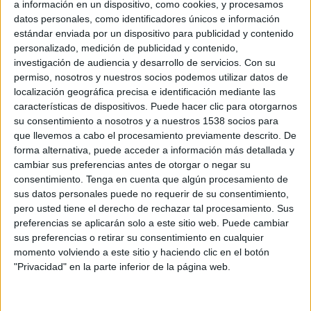
a información en un dispositivo, como cookies, y procesamos
datos personales, como identificadores únicos e información
estándar enviada por un dispositivo para publicidad y contenido
26 DE ABRIL DE 2010
personalizado, medición de publicidad y contenido,
investigación de audiencia y desarrollo de servicios.
Con su
Es una nueva agencia de publicidad fundada por
permiso, nosotros y nuestros socios podemos utilizar datos de
localización geográfica precisa e identificación mediante las
Antonio Méndez, ex director general y de
características de dispositivos. Puede hacer clic para otorgarnos
cuentas de OC Comunicación (en la imagen).
su consentimiento a nosotros y a nuestros 1538 socios para
Acaba de fundarse Tango, una agencia con 100% capital español e independiente,
que llevemos a cabo el procesamiento previamente descrito. De
cuya finalidad es "aportar a sus clientes ideas y servicios de comunicación poco
forma alternativa, puede acceder a información más detallada y
convencionales que les permitan diferenciarse de la competencia y llegar a los
cambiar sus preferencias antes de otorgar o negar su
consumidores de forma impactante", según explican sus responsables.
consentimiento.
Tenga en cuenta que algún procesamiento de
sus datos personales puede no requerir de su consentimiento,
La agencia ha sido fundada por Antonió Méndez, profesional que hasta finales de
pero usted tiene el derecho de rechazar tal procesamiento. Sus
preferencias se aplicarán solo a este sitio web. Puede cambiar
2009 era director general y de cuentas de OC Comunicación (la dirección de la
sus preferencias o retirar su consentimiento en cualquier
agencia ahora recae en César y Javier Ramírez), agencia de la que también
momento volviendo a este sitio y haciendo clic en el botón
procede parte de la plantilla de Tango. Méndez se apoyará igualmente en Carlos
"Privacidad" en la parte inferior de la página web.
Follana, que trabajará como director de servicios al cliente. Follana es licenciado
en Gestión Comercial y Marketing por ESIC, ha desempeñado durante más de 12
años puestos de responsabilidad en áreas de Marketing en empresas del sector