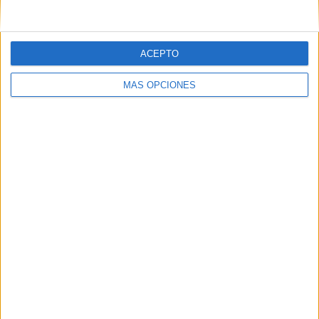
ACEPTO
MÁS OPCIONES
10/08/2026
La vida en Barcelona y su
impacto en el marketing
urbano
Por Paz Carreira Nací en Barcelona y la he visto
evolucionar durante las últimas décadas. Cuando
Barcelona acogió los Juegos Olímpicos de 1992 yo
era una adolescente. Entonces no era...