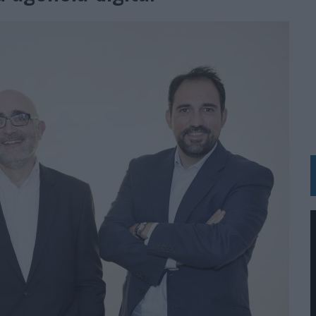
N HOTELS & RESORTS
VECES’, DE INUSUALY PARA CERVEZA CAPAZ
 PARA ORANGE
 UNA OPORTUNIDAD DE INCLUSIÓN
RANO’
UDIO EN SU NUEVA CAMPAÑA GLOBAL DE MARCA
VISTAR
 EL REGRESO DEL FÚTBOL
SU PRÓXIMA CAMISETA FOREVER GREEN
O DE 'LOS SIMPSON'
 AVAL DE SU CALIDAD
NG Y COMUNICACIÓN EN EL SECTOR ASEGURADOR 2026
DUNKIN’