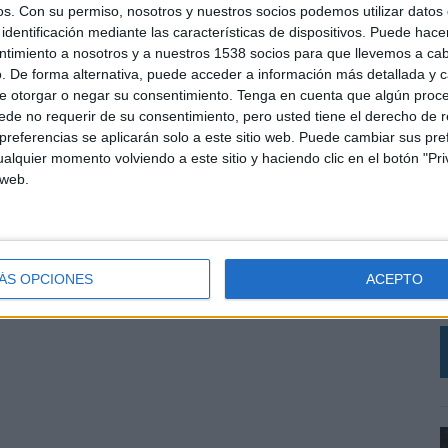
os.
Con su permiso, nosotros y nuestros socios podemos utilizar datos 
ponsable creativo en Lorem Ipsum Group.
identificación mediante las características de dispositivos. Puede hacer
ntimiento a nosotros y a nuestros 1538 socios para que llevemos a ca
agencia especialista en publicidad y healthmarketing Punta Alta con Impulsa
. De forma alternativa, puede acceder a información más detallada y 
 producción audiovisual. Los directivos responsables del grupo son Ton del Pozo,
e otorgar o negar su consentimiento.
Tenga en cuenta que algún proc
rés, director general de Impulsa.
de no requerir de su consentimiento, pero usted tiene el derecho de r
referencias se aplicarán solo a este sitio web. Puede cambiar sus pref
alquier momento volviendo a este sitio y haciendo clic en el botón "Pri
 web.
L
SHARE
ENVIAR
PIN
C
r
V
ÁS OPCIONES
ACEPTO
a