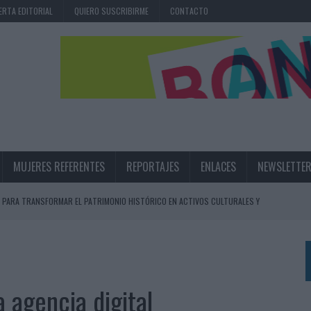
ERTA EDITORIAL
QUIERO SUSCRIBIRME
CONTACTO
MUJERES REFERENTES
REPORTAJES
ENLACES
NEWSLETTE
 PARA TRANSFORMAR EL PATRIMONIO HISTÓRICO EN ACTIVOS CULTURALES Y
LA GESTIÓN DE SUS RELACIONES CON LOS MEDIOS
ARIO EN SU ÚLTIMA CAMPAÑA INTERNACIONAL
 agencia digital
N DE MARCA A LARGO PLAZO Y LA MEDICIÓN SON DOS CARAS DE LA MISMA