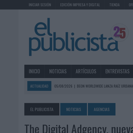
INICIAR SESIÓN
EDICIÓN IMPRESA Y DIGITAL
TIENDA
OF
INICIO
NOTICIAS
ARTÍCULOS
ENTREVISTAS
ACTUALIDAD
05/08/2026
|
BEON WORLDWIDE LANZA RAÍZ URBANA
ECONÓMICOS
05/08/2026
|
FABRA COMUNICACIÓN INCORPORA A CASONÁ Y ASUME 
EL PUBLICISTA
NOTICIAS
AGENCIAS
05/08/2026
|
LOPESAN HOTELS & RESORTS ACERCA EL PARAÍSO CAN
The Digital Adgency, nueva
05/08/2026
|
LUIS ARQUILLOS (BURGO DE ARIAS): “LA CONSTRUCCIÓ