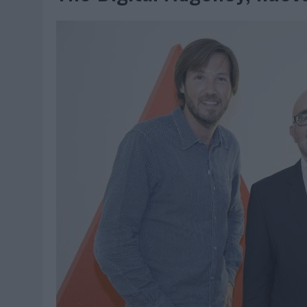
MONEDA”
04/08/2026
|
‘EL PARAÍSO MÁS CERCA’, DE 22GRADOS PARA LOPESA
04/08/2026
|
‘LA ÚNICA CERVEZA DEL MUNDO QUE SE DISFRUTA DOS 
04/08/2026
|
‘EL FÚTBOL SIN LAS PERSONAS’, DE DENTSU CREATIVE
04/08/2026
|
CAPAZ, LA CERVEZA QUE CONVIERTE CADA BOTELLA EN
04/08/2026
|
BABARIA Y MAXIBON SON ‘EL MATCH PERFECTO DEL VE
04/08/2026
|
AUDIBLE REIVINDICA EL PODER TRANSFORMADOR DEL A
03/08/2026
|
‘VUELVE EL FÚTBOL. VUELVE A SOÑAR’, DE VML PARA MO
03/08/2026
|
MOVISTAR APELA A LA ILUSIÓN DE LAS AFICIONES PARA
03/08/2026
|
EL REAL BETIS INVITA A LOS AFICIONADOS A DISEÑAR 
03/08/2026
|
KFC CONVIERTE LOS UBER EN UN HOMENAJE AL UNIVERS
03/08/2026
|
BACK MARKET PONE A LA MADRE DE SU FUNDADOR COMO
03/08/2026
|
PRESENTADO EL JURADO DE LOS PREMIOS DE MARKETI
31/07/2026
|
‘FROZEN DUNKIN’ X CALIPPO®’, AUTOPRODUCCIÓN DE 