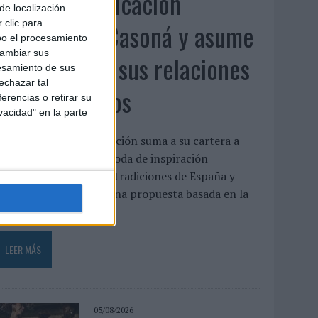
Fabra Comunicación
de localización
incorpora a Casoná y asume
 clic para
bo el procesamiento
cambiar sus
la gestión de sus relaciones
esamiento de sus
echazar tal
con los medios
erencias o retirar su
vacidad" en la parte
a agencia de comunicación suma a su cartera a
asoná, una firma de moda de inspiración
esortwear que une las tradiciones de España y
enezuela a través de una propuesta basada en la
rtesanía, el...
LEER MÁS
05/08/2026