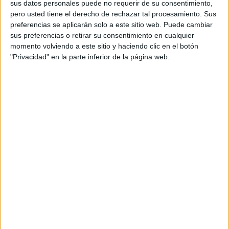
sus datos personales puede no requerir de su consentimiento,
85% del grupo español. Esto significa que se
pero usted tiene el derecho de rechazar tal procesamiento. Sus
integra manteniendo su propio modelo de
preferencias se aplicarán solo a este sitio web. Puede cambiar
gestión y trabajo y los mismos equipos
sus preferencias o retirar su consentimiento en cualquier
profesionales. En España WPP también mantiene
momento volviendo a este sitio y haciendo clic en el botón
acuerdos similares con SCPF y Sra. Rushmore.
"Privacidad" en la parte inferior de la página web.
Con este acuerdo Tapsa obtiene mayores
recursos y, por tanto mayor competitividad y
fortaleza para desarrollar nuevos
proyectos,
entre los que destaca la creación de la primera
red internacional de habla hispana.
Fernando Ocaña, continúa como presidente del
Grupo TAPSA, pero además se incorpora a los
“Steering Committees”, el órgano ejecutivo de
WPP para el
mercado latino. WPP es el primer
grupo mundial
en comunicación publicitaria.
Controla
el 25% del mercado a través de
diversas redes de agencias de publicidad, de
medios, de CRM, o bases de datos, repartidas por