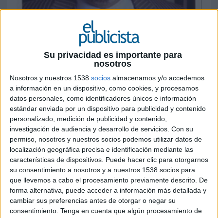
Su privacidad es importante para
nosotros
Nosotros y nuestros 1538
socios
almacenamos y/o accedemos
a información en un dispositivo, como cookies, y procesamos
datos personales, como identificadores únicos e información
18 DE ABRIL DE 2007
estándar enviada por un dispositivo para publicidad y contenido
personalizado, medición de publicidad y contenido,
Fernando Ocaña mantiene la presidencia y pasa a
investigación de audiencia y desarrollo de servicios.
Con su
formar parte del comité para los mercados de
permiso, nosotros y nuestros socios podemos utilizar datos de
habla hispana
localización geográfica precisa e identificación mediante las
Un año después de romper con
Interpublic, el
características de dispositivos. Puede hacer clic para otorgarnos
grupo publicitario Tapsa, formado por la agencia
su consentimiento a nosotros y a nuestros 1538 socios para
de publicidad del mismo nombre, la de servicios
que llevemos a cabo el procesamiento previamente descrito. De
de marketing Full Contact y la de medios CICM,
forma alternativa, puede acceder a información más detallada y
cambiar sus preferencias antes de otorgar o negar su
ha firmado un acuerdo para unirse como agencia
consentimiento.
Tenga en cuenta que algún procesamiento de
independiente WPP, grupo que ha adquirido el