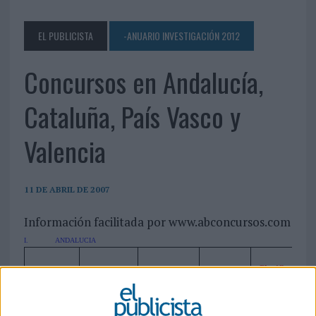
EL PUBLICISTA
-ANUARIO INVESTIGACIÓN 2012
Concursos en Andalucía,
Cataluña, País Vasco y
Valencia
11 DE ABRIL DE 2007
Información facilitada por www.abconcursos.com
I.
ANDALUCIA
Clasificación
v
Boletín
Licitación
Garantia
250.000
1.440