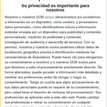
Objeto
Documentación
Su privacidad es importante para
Informacion solo 
nosotros
abconcursos.co
Contratación de la Asistencia Técnica para la realización de
tfno. 91 878 70 42
Materiales Multimedia y Acción Formativa del Proyecto
Nosotros y nuestros 1538
socios
almacenamos y/o accedemos
Europeo «Mi PYMES para todos
a información en un dispositivo, como cookies, y procesamos
datos personales, como identificadores únicos e información
estándar enviada por un dispositivo para publicidad y contenido
personalizado, medición de publicidad y contenido,
investigación de audiencia y desarrollo de servicios.
Con su
II.
CATALUÑA
permiso, nosotros y nuestros socios podemos utilizar datos de
localización geográfica precisa e identificación mediante las
Clasificación
v
Boletín
Licitación
Garantia
características de dispositivos. Puede hacer clic para otorgarnos
su consentimiento a nosotros y a nuestros 1538 socios para
240.000
T 1 d
que llevemos a cabo el procesamiento previamente descrito. De
forma alternativa, puede acceder a información más detallada y
Objeto
Documentación
cambiar sus preferencias antes de otorgar o negar su
Informacion solo 
consentimiento.
Tenga en cuenta que algún procesamiento de
Realización de la creatividad y la producción de la campaña
abconcursos.co
para la prevención de los riesgos laborales.
tfno. 91 878 70 4
sus datos personales puede no requerir de su consentimiento,
.
pero usted tiene el derecho de rechazar tal procesamiento. Sus
preferencias se aplicarán solo a este sitio web. Puede cambiar
sus preferencias o retirar su consentimiento en cualquier
III.
PAIS VASCO