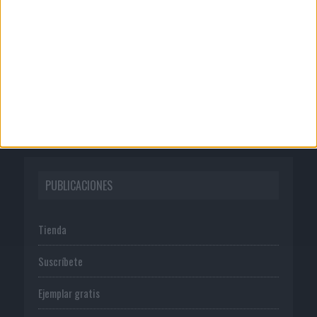
Quienes somos
Publicidad
Normas de uso
Política de privacidad
PUBLICACIONES
Tienda
Suscríbete
Ejemplar gratis