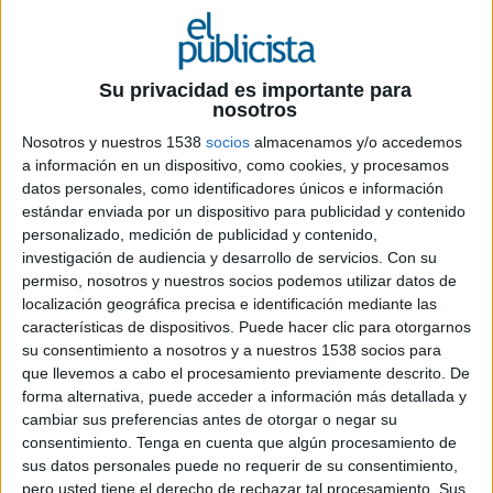
Su privacidad es importante para
nosotros
Nosotros y nuestros 1538
socios
almacenamos y/o accedemos
18 DE JUNIO DE 2024
a información en un dispositivo, como cookies, y procesamos
datos personales, como identificadores únicos e información
Asume su nuevo rol tras desempeñar
estándar enviada por un dispositivo para publicidad y contenido
diversos cargos de relevancia en la
personalizado, medición de publicidad y contenido,
compañía desde 2008, habiendo ejercido
investigación de audiencia y desarrollo de servicios.
Con su
como vicepresidenta de ventas para EMEA y
permiso, nosotros y nuestros socios podemos utilizar datos de
Latinoamérica y vicepresidenta y directora
localización geográfica precisa e identificación mediante las
general de refrigeración industrial a escala
características de dispositivos. Puede hacer clic para otorgarnos
su consentimiento a nosotros y a nuestros 1538 socios para
global, entre otros
que llevemos a cabo el procesamiento previamente descrito. De
forma alternativa, puede acceder a información más detallada y
Johnson Controls
ha anunciado el
cambiar sus preferencias antes de otorgar o negar su
nombramiento de Andrea Vallejo como nueva
consentimiento.
Tenga en cuenta que algún procesamiento de
vicepresidenta y directora general para el sur de
sus datos personales puede no requerir de su consentimiento,
Europa. Desde su nuevo cargo, Andrea será
pero usted tiene el derecho de rechazar tal procesamiento. Sus