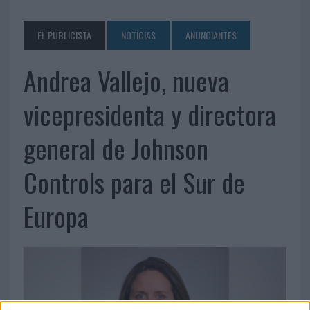
EL PUBLICISTA
NOTICIAS
ANUNCIANTES
Andrea Vallejo, nueva
vicepresidenta y directora
general de Johnson
Controls para el Sur de
Europa