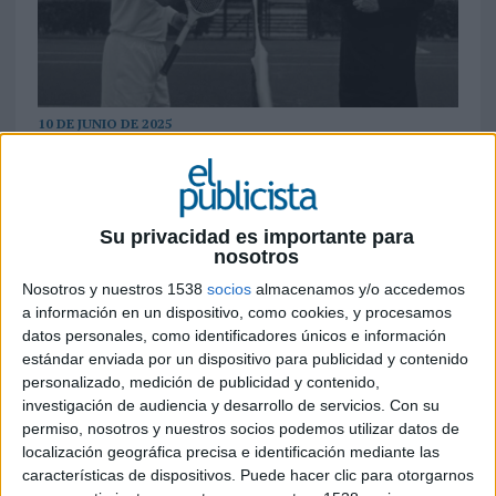
10 DE JUNIO DE 2025
El humorista, actor y presentador de
televisión ha sorprendido a sus seguidores
con un divertido sketch en el que mezcla sus
Su privacidad es importante para
dos pasiones para presentar su nueva marca
nosotros
de arroz
Nosotros y nuestros 1538
socios
almacenamos y/o accedemos
a información en un dispositivo, como cookies, y procesamos
El humorista Arturo Valls ha lanzado un
datos personales, como identificadores únicos e información
divertido sketch en sus redes sociales para dar a
estándar enviada por un dispositivo para publicidad y contenido
conocer su nueva y llamativa marca de arroz:
personalizado, medición de publicidad y contenido,
Rolang Arroz
. Un producto que nace de la unión
investigación de audiencia y desarrollo de servicios.
Con su
entre el tenis y la paella, dos de sus grandes
permiso, nosotros y nuestros socios podemos utilizar datos de
pasiones.
localización geográfica precisa e identificación mediante las
características de dispositivos. Puede hacer clic para otorgarnos