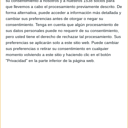
El spot principal de la campaña, ideada por la
su consentimiento a nosotros y a nuestros 1538 socios para
agencia
Kids
, producida por
Isola
y dirigida por
que llevemos a cabo el procesamiento previamente descrito. De
forma alternativa, puede acceder a información más detallada y
Javier Polo
, muestra a Arturo Valls entrenando
cambiar sus preferencias antes de otorgar o negar su
en la pista de tenis con utensilios e ingredientes
consentimiento.
Tenga en cuenta que algún procesamiento de
propios de la paella valenciana: un cucharón que
sus datos personales puede no requerir de su consentimiento,
sustituye a la raqueta, alcachofas haciendo las
pero usted tiene el derecho de rechazar tal procesamiento. Sus
veces de pelotas de tenis…
preferencias se aplicarán solo a este sitio web. Puede cambiar
sus preferencias o retirar su consentimiento en cualquier
momento volviendo a este sitio y haciendo clic en el botón
"Privacidad" en la parte inferior de la página web.