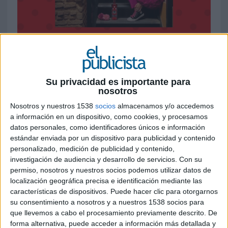
16 DE JULIO DE 2021
La andaluza botella de la ginebra de fresa
Puerto de Indias, se viste de flamenca,
Su privacidad es importante para
nosotros
inundada de lunares sobre un rojo clavel,
como homenaje a las ferias andaluzas, con
Nosotros y nuestros 1538
socios
almacenamos y/o accedemos
la intención de resaltar ese espíritu que la
a información en un dispositivo, como cookies, y procesamos
caracteriza para rendir un homenaje a todos
datos personales, como identificadores únicos e información
esos hosteleros, feriantes, diseñadores de
estándar enviada por un dispositivo para publicidad y contenido
personalizado, medición de publicidad y contenido,
moda y andaluces en general que aman la
investigación de audiencia y desarrollo de servicios.
Con su
feria y cuyo espíritu se vive más allá de unas
permiso, nosotros y nuestros socios podemos utilizar datos de
casetas
localización geográfica precisa e identificación mediante las
características de dispositivos. Puede hacer clic para otorgarnos
La crisis del coronavirus ha obligado a suspender
su consentimiento a nosotros y a nuestros 1538 socios para
gran parte de las celebraciones más tradicionales
que llevemos a cabo el procesamiento previamente descrito. De
de Andalucía. Pero este verano se plantea mucho
forma alternativa, puede acceder a información más detallada y