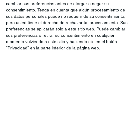
más optimista y nos permitirá, con restricciones y
cambiar sus preferencias antes de otorgar o negar su
prudencia, celebrar algunas de nuestras fiestas
consentimiento.
Tenga en cuenta que algún procesamiento de
más queridas. Y ahí está
Puerto de Indias
,
sus datos personales puede no requerir de su consentimiento,
apoyando y celebrando estos nuevos tiempos.
pero usted tiene el derecho de rechazar tal procesamiento. Sus
Poniendo luz, color y sabor a fresas naturales, a
preferencias se aplicarán solo a este sitio web. Puede cambiar
sus preferencias o retirar su consentimiento en cualquier
las ferias andaluzas que se celebrarán en los
momento volviendo a este sitio y haciendo clic en el botón
próximos meses.
"Privacidad" en la parte inferior de la página web.
Es por ello que la marca se ha propuesto
lanzar una edición Feria, como homenaje a todas
esas personas que desde casa o desde su bar de
confianza ha celebrado una fiesta que le
representa, pase lo que pase. En homenaje esas
fiestas y esas tradiciones que incluso desde casa
puede llenarte de alegría el corazón, después de
la iniciativa durante el año 2020 de
#micasamiferia
que hizo la marca Puerto de
Indias, este año da un paso más y quiere estar
encima de cada mesa que celebre ese espíritu de
feria que sigue vivo dentro de nosotros.