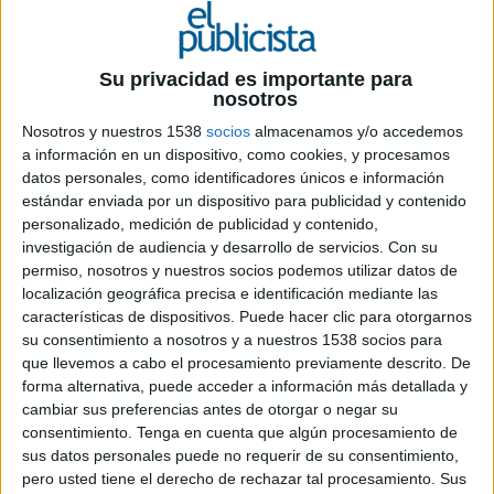
Su privacidad es importante para
nosotros
Nosotros y nuestros 1538
socios
almacenamos y/o accedemos
a información en un dispositivo, como cookies, y procesamos
datos personales, como identificadores únicos e información
estándar enviada por un dispositivo para publicidad y contenido
personalizado, medición de publicidad y contenido,
investigación de audiencia y desarrollo de servicios.
Con su
permiso, nosotros y nuestros socios podemos utilizar datos de
localización geográfica precisa e identificación mediante las
características de dispositivos. Puede hacer clic para otorgarnos
su consentimiento a nosotros y a nuestros 1538 socios para
que llevemos a cabo el procesamiento previamente descrito. De
18 DE MAYO DE 2011
forma alternativa, puede acceder a información más detallada y
cambiar sus preferencias antes de otorgar o negar su
En su nueva campaña de publicidad e imagen la
consentimiento.
Tenga en cuenta que algún procesamiento de
marca propone destinos que 'sólo puede hacer
sus datos personales puede no requerir de su consentimiento,
pero usted tiene el derecho de rechazar tal procesamiento. Sus
uno' en base a testimoniales reales de sus