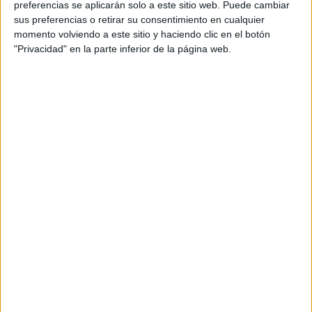
preferencias se aplicarán solo a este sitio web. Puede cambiar
clientes.
sus preferencias o retirar su consentimiento en cualquier
Un destino puede variar mucho según la persona que lo visita, el momento en que
momento volviendo a este sitio y haciendo clic en el botón
lo hace y sobretodo, según las vivencias que tenga. Al final el viajero es el que da
"Privacidad" en la parte inferior de la página web.
forma a su destino a través de su propia experiencia. En Barceló Viajes lo tienen
claro y por eso en su nueva campaña de publicidad, realizada por la agencia de
publicidad Kitchen, muestran el mundo a través de los testimonios auténticos de
sus clientes viajeros.
Bajo el concepto “Haz tuyo el mundo”, La agencia ha creado esta nueva campaña
en la que los destinos son tan únicos e irrepetibles como Brasilva (la experiencia
de Silvia González en su viaje a Brasil) o Mallorcarlos (la de Carlos Gayo con su
familia en la isla), enre otas. Historias en primera persona de viajeros reales que
hicieron suyas esas partes del mundo.
La campaña consta de dos niveles de comunicación. Un primer nivel de impacto
y generación de interés en torno a los citados destinos personales que se desarrolla
en prensa, revistas, PLV y exterior. Y un segundo nivel en el que se pueden
consultar y conocer esas experiencias reales y los detalles del viaje a través de
www.viajerosbarcelo.com
y de la revista Viajeros Barceló (que también cuenta
con su versión online en
www.viajerosbarcelo.com/comunidad/magazine
).