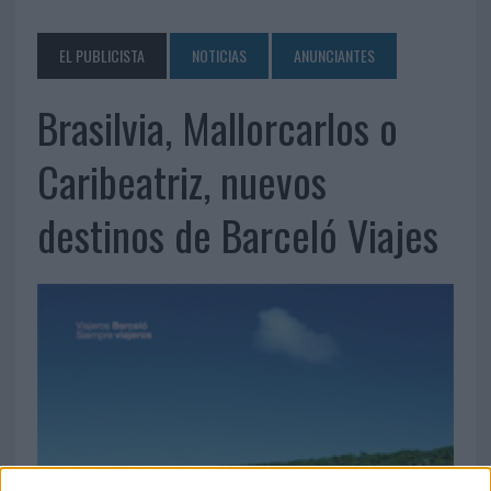
EL PUBLICISTA
NOTICIAS
ANUNCIANTES
Brasilvia, Mallorcarlos o
Caribeatriz, nuevos
destinos de Barceló Viajes