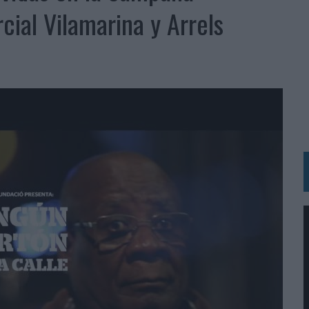
 LAS MARCAS
ial Vilamarina y Arrels
N IA
RÁ A PRUEBA LA CREATIVIDAD DE LAS MARCAS
N LA INFANCIA EN SU ESTRATEGIA
OS EN VERANO Y SUPERA AL MÓVIL COMO DISPOSITIVO MÁS UTILIZADO
OS ESPAÑOLES
IRECTORA COMERCIAL GLOBAL
BLE INSPIRADA EN CORNETTO, CALIPPO Y SOLERO
MAR EL PATRIMONIO HISTÓRICO EN ACTIVOS CULTURALES Y ECONÓMICOS
LA GESTIÓN DE SUS RELACIONES CON LOS MEDIOS
ARIO EN SU ÚLTIMA CAMPAÑA INTERNACIONAL
N DE MARCA A LARGO PLAZO Y LA MEDICIÓN SON DOS CARAS DE LA MISMA