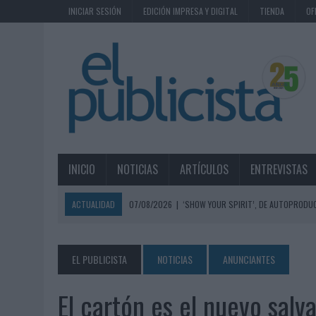
INICIAR SESIÓN
EDICIÓN IMPRESA Y DIGITAL
TIENDA
OF
INICIO
NOTICIAS
ARTÍCULOS
ENTREVISTAS
ACTUALIDAD
07/08/2026
|
‘SHOW YOUR SPIRIT’, DE AUTOPRODUC
07/08/2026
|
EL MÁLAGA CF CULMINA SU TRILOGÍA DE MARCA CON U
07/08/2026
|
MAHOU REIVINDICA EL RITUAL DE LA CAÑA EN EL DÍA IN
EL PUBLICISTA
NOTICIAS
ANUNCIANTES
07/08/2026
|
MG SPIRIT RELANZA SU MARCA CON UNA ESTRATEGIA 
El cartón es el nuevo salv
07/08/2026
|
PATRÓN CONVIERTE EL NUEVO SINGLE DE ARÓN PIPER EN