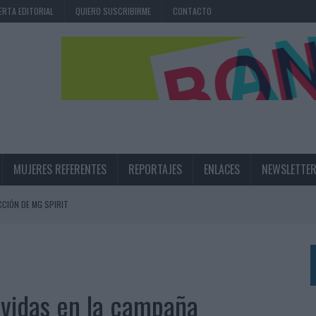
ERTA EDITORIAL
QUIERO SUSCRIBIRME
CONTACTO
MUJERES REFERENTES
REPORTAJES
ENLACES
NEWSLETTE
CIÓN DE MG SPIRIT
NA CAMPAÑA QUE CELEBRA SU REGRESO A PRIMERA DIVISIÓN
TERNACIONAL DE LA CERVEZA
360º CENTRADA EN EL ORIGEN BARCELONÉS
avidas en la campaña
 UNA EXPERIENCIA DE MARCA EN IBIZA