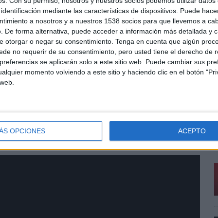
os.
Con su permiso, nosotros y nuestros socios podemos utilizar datos 
rativo. Durante el proceso de creación ha destacado el
identificación mediante las características de dispositivos. Puede hacer
tes, todo ellos personas sin techo que se han sumado
ntimiento a nosotros y a nuestros 1538 socios para que llevemos a ca
participantes en el proceso artesanal: “
A partir de una
. De forma alternativa, puede acceder a información más detallada y 
e otorgar o negar su consentimiento.
Tenga en cuenta que algún proc
rabajar en equipo. Y saber que puede llegar a mucha
A
de no requerir de su consentimiento, pero usted tiene el derecho de r
referencias se aplicarán solo a este sitio web. Puede cambiar sus pref
m
alquier momento volviendo a este sitio y haciendo clic en el botón "Pri
p Store que se podrá visitar del 13 al 22 de
V
 web.
e Viladecans. Personas que han vivido o viven en la
d
s asistentes.
m
ÁS OPCIONES
ACEPTO