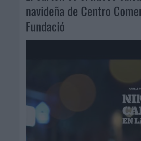
07/08/2026
|
EL VERANO PONE A PRUEBA LA ESTRATEGIA DIGITAL DE
navideña de Centro Comerc
07/08/2026
|
VUELING CONVIERTE LOS RECUERDOS EN SOUVENIRS CO
Fundació
07/08/2026
|
CUANDO SE APAGUE EL SOL, EL ECLIPSE DE 2026 POND
06/08/2026
|
‘LA VUELTA’, DE FENOMENAL PARA MÁLAGA CF
06/08/2026
|
SIETE DE CADA DIEZ EMPRESAS ESPAÑOLAS NO INTEGRA
06/08/2026
|
LA TELEVISIÓN SIGUE LIDERANDO EL CONSUMO DE MEDI
06/08/2026
|
EL USO DE LA IA GENERATIVA ALCANZA YA AL 62% DE L
06/08/2026
|
SYSTEM1 NOMBRA A KIMBERLY BASTONI COMO NUEVA D
06/08/2026
|
FRIGO Y UNIQLO LANZAN UNA COLECCIÓN PERSONALIZA
06/08/2026
|
LA IA ESTÁ SUBIENDO EL LISTÓN DE LA CREATIVIDAD
05/08/2026
|
BEON WORLDWIDE LANZA RAÍZ URBANA PARA TRANSFOR
05/08/2026
|
FABRA COMUNICACIÓN INCORPORA A CASONÁ Y ASUME 
05/08/2026
|
LOPESAN HOTELS & RESORTS ACERCA EL PARAÍSO CAN
05/08/2026
|
LUIS ARQUILLOS (BURGO DE ARIAS): “LA CONSTRUCCIÓ