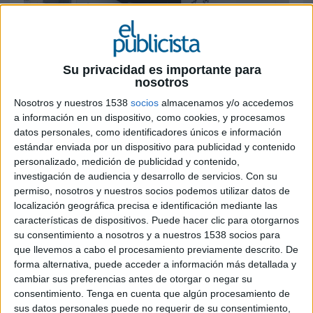
11 DE MARZO DE 2020
Su privacidad es importante para
nosotros
La Cooperativa presenta su nueva identidad
corporativa, con la que aumenta su
Nosotros y nuestros 1538
socios
almacenamos y/o accedemos
a información en un dispositivo, como cookies, y procesamos
capacidad de influencia y se consolida como
datos personales, como identificadores únicos e información
un buen aliado de la farmacia
estándar enviada por un dispositivo para publicidad y contenido
personalizado, medición de publicidad y contenido,
La farmacia, en plena conexión con las personas.
investigación de audiencia y desarrollo de servicios.
Con su
Con esta filosofía,
Cofares
ha presentado su
permiso, nosotros y nuestros socios podemos utilizar datos de
nueva identidad corporativa, con la que da un
localización geográfica precisa e identificación mediante las
paso adelante para ofrecer a las farmacias
características de dispositivos. Puede hacer clic para otorgarnos
soluciones encaminadas a atender las
su consentimiento a nosotros y a nuestros 1538 socios para
necesidades de bienestar de los ciudadanos de
que llevemos a cabo el procesamiento previamente descrito. De
una forma ágil y cercana. De este modo, la
forma alternativa, puede acceder a información más detallada y
Cooperativa aumenta su capacidad de influencia
cambiar sus preferencias antes de otorgar o negar su
y se consolida como un buen aliado para que
consentimiento.
Tenga en cuenta que algún procesamiento de
sus datos personales puede no requerir de su consentimiento,
éstas evolucionen hasta convertirse en un