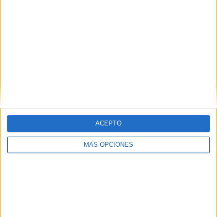
TWEET
SHARE
SHARE
ENVIAR
PIN
ACEPTO
MÁS OPCIONES
SÍGUENOS EN FACEBOOK