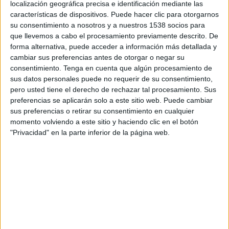
localización geográfica precisa e identificación mediante las
dirección comercial, que asume Yolanda
características de dispositivos. Puede hacer clic para otorgarnos
Orcajada, y por el dimensionamiento de la
su consentimiento a nosotros y a nuestros 1538 socios para
dirección de operaciones, a cargo de Olga García,
que llevemos a cabo el procesamiento previamente descrito. De
para dar respuestas más eficientes a las
forma alternativa, puede acceder a información más detallada y
necesidades actuales de la compañía. La tercera
cambiar sus preferencias antes de otorgar o negar su
directiva que se incorpora al Comité es Isabel
consentimiento.
Tenga en cuenta que algún procesamiento de
sus datos personales puede no requerir de su consentimiento,
Alcantarilla, responsable de Tecnología y
pero usted tiene el derecho de rechazar tal procesamiento. Sus
Transformación Digital. La Secretaría General y
preferencias se aplicarán solo a este sitio web. Puede cambiar
del Consejo pasa a denominarse Secretaría
sus preferencias o retirar su consentimiento en cualquier
General y Políticas Públicas, cuyo responsable es
momento volviendo a este sitio y haciendo clic en el botón
Francisco Ferrer.
"Privacidad" en la parte inferior de la página web.
Asimismo, el comité contará con una dirección de
Servicios Jurídicos, que hasta ahora no formaba
parte del primer nivel directivo, a cargo de Rafael
Domínguez. José Miguel Moreno Moreno será el
nuevo director de Estrategia, que incorpora a su
dirección Sostenibilidad y Marca y Javier Monzó
será el nuevo director Financiero de Correos.