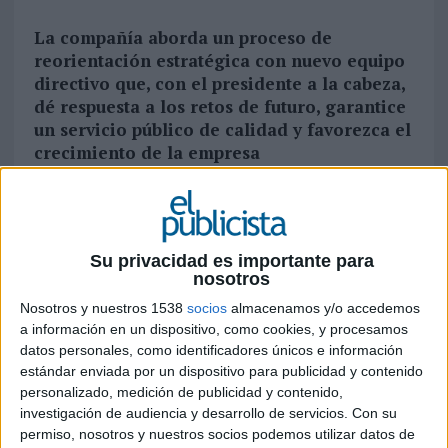
La compañía aborda un proceso de
reorientación estratégica con nuevo equipo
directivo que, con el presidente a la cabeza,
dé respuesta a los retos de futuro, garantice
un servicio público de calidad y favorezca el
crecimiento de la empresa
El Consejo de Administración de
Correos
ha
aprobado hoy un cambio de organigrama en la
dirección con el que la compañía pública afronta
Su privacidad es importante para
una nueva etapa de transformación y adaptación
nosotros
a los nuevos retos tecnológicos y los cambios en
los mercados del servicio postal y de la
Nosotros y nuestros 1538
socios
almacenamos y/o accedemos
a información en un dispositivo, como cookies, y procesamos
paquetería.
datos personales, como identificadores únicos e información
estándar enviada por un dispositivo para publicidad y contenido
El nuevo organigrama de Correos, formado por
personalizado, medición de publicidad y contenido,
profesionales rigurosos y solventes de larga
investigación de audiencia y desarrollo de servicios.
Con su
trayectoria en la Administración Pública y en la
permiso, nosotros y nuestros socios podemos utilizar datos de
propia compañía, apuesta por un refuerzo en la