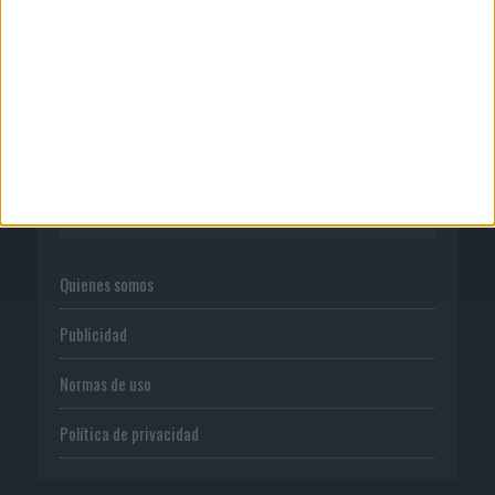
05/08/2026
Lopesan Hotels & Resorts acerca el
paraíso canario en su...
CORPORATIVO
Quienes somos
Publicidad
Normas de uso
Política de privacidad