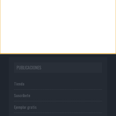
Quienes somos
Publicidad
Normas de uso
Política de privacidad
PUBLICACIONES
Tienda
Suscríbete
Ejemplar gratis