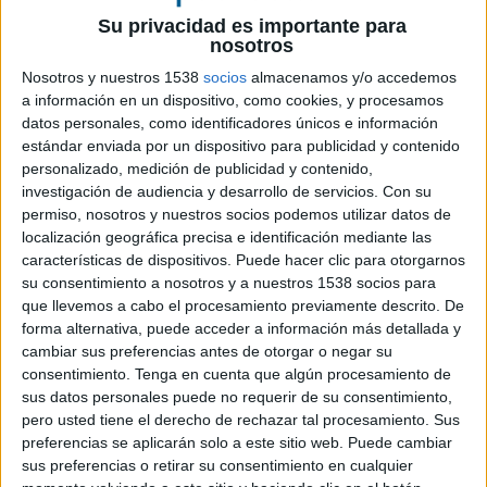
Su privacidad es importante para
nosotros
27 DE DICIEMBRE DE 2019
Nosotros y nuestros 1538
socios
almacenamos y/o accedemos
a información en un dispositivo, como cookies, y procesamos
La empresa de comida a domicilio ha hecho
datos personales, como identificadores únicos e información
entrega a Manos de Ayuda Social de 130
estándar enviada por un dispositivo para publicidad y contenido
cajas especiales con productos navideños y
personalizado, medición de publicidad y contenido,
los ha distribuido entre las familias del
investigación de audiencia y desarrollo de servicios.
Con su
comedor social que gestiona la ONG
permiso, nosotros y nuestros socios podemos utilizar datos de
localización geográfica precisa e identificación mediante las
Para la mayoría de nosotros, las navidades son
características de dispositivos. Puede hacer clic para otorgarnos
una época de consumismo y excesos
su consentimiento a nosotros y a nuestros 1538 socios para
gastronómicos. Detrás de las luces navideñas y
que llevemos a cabo el procesamiento previamente descrito. De
los regalos, existe otra realidad: miles de familias
forma alternativa, puede acceder a información más detallada y
en España no tienen dinero para comprar
cambiar sus preferencias antes de otorgar o negar su
consentimiento.
Tenga en cuenta que algún procesamiento de
juguetes o para celebrar una cena o comida de
sus datos personales puede no requerir de su consentimiento,
Navidad especial.
pero usted tiene el derecho de rechazar tal procesamiento. Sus
preferencias se aplicarán solo a este sitio web. Puede cambiar
Para contribuir a que ninguna familia se quede sin
sus preferencias o retirar su consentimiento en cualquier
celebrar la Navidad, la empresa de comida a