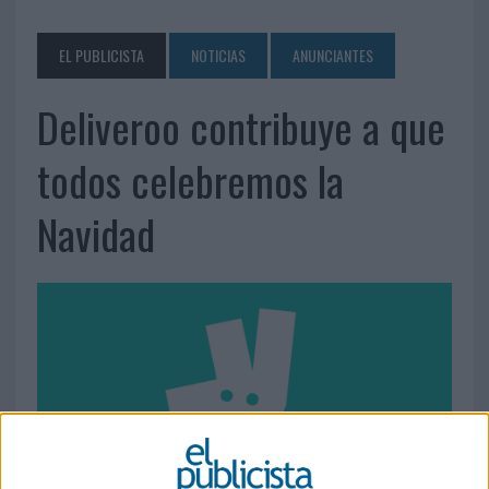
EL PUBLICISTA
NOTICIAS
ANUNCIANTES
Deliveroo contribuye a que
todos celebremos la
Navidad