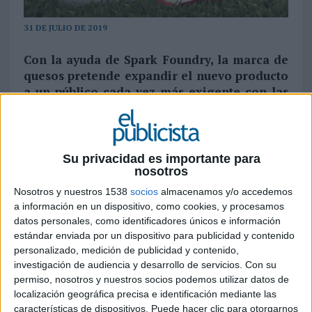
31 DE JULIO DE 2019
Con la ayuda de Spark Foundry, la marca de
quesos pretende expandir el nuevo producto
a un público cada vez más exigente con las
marcas
El queso es una categoría con mucha penetración
en niños pequeños pero muy poca en
Su privacidad es importante para
adolescentes. A estos chicos les gusta el queso (el
nosotros
47 % lo consume al menos una vez al día) y son
Nosotros y nuestros 1538
socios
almacenamos y/o accedemos
consumidores de snacks de forma habitual (35 %
a información en un dispositivo, como cookies, y procesamos
reemplaza la comida principal por un snack).
datos personales, como identificadores únicos e información
Entonces, ¿cuál es el problema?
estándar enviada por un dispositivo para publicidad y contenido
personalizado, medición de publicidad y contenido,
El problema es que en la categoría de quesos no
investigación de audiencia y desarrollo de servicios.
Con su
existe una oferta diferenciada para adolescentes.
permiso, nosotros y nuestros socios podemos utilizar datos de
Cuando el 60% busca marcas dirigidas a ellos,
localización geográfica precisa e identificación mediante las
características de dispositivos. Puede hacer clic para otorgarnos
encuentran que son o bien para niños pequeños o