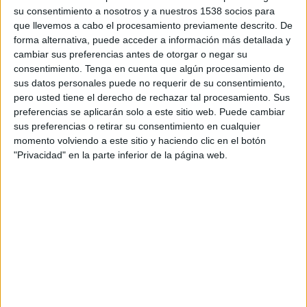
su consentimiento a nosotros y a nuestros 1538 socios para
para adultos. Los adolescentes buscan
que llevemos a cabo el procesamiento previamente descrito. De
identificarse diferenciándose del resto de edades
forma alternativa, puede acceder a información más detallada y
–les gusta sentirse libres y formar parte de un
cambiar sus preferencias antes de otorgar o negar su
grupo o “tribu”–. Son grandes consumidores de
consentimiento.
Tenga en cuenta que algún procesamiento de
snacking (en marcas dirigidas a ellos: Fanta, Oreo,
sus datos personales puede no requerir de su consentimiento,
Cheetos…) y les encantan las novedades). Para
pero usted tiene el derecho de rechazar tal procesamiento. Sus
dar una respuesta a esta necesidad, Babybel
preferencias se aplicarán solo a este sitio web. Puede cambiar
presenta Enrollados.
sus preferencias o retirar su consentimiento en cualquier
momento volviendo a este sitio y haciendo clic en el botón
Babybel Enrollados es un snack perfecto para los
"Privacidad" en la parte inferior de la página web.
chavales, y para sus madres y padres. Su formato
único permite un consumo divertido de un queso
que está elaborado con leche, contribuyendo al
buen desarrollo óseo. El objetivo del lanzamiento
de Enrollados era extender el target infantil de
Babybel a niños mayores y pre-adolescentes (12-
14 años), posicionando el lanzamiento como un
producto original y saludable a la vez. El plan
para conseguirlo se desarrolló en 2 olas de