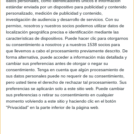
actualidad.
datos personales, como identificadores únicos e información
estándar enviada por un dispositivo para publicidad y contenido
personalizado, medición de publicidad y contenido,
La firma ha optado por tener presencia, durante
investigación de audiencia y desarrollo de servicios.
Con su
un mes, de forma virtual en todos los formatos
permiso, nosotros y nuestros socios podemos utilizar datos de
publicitarios del mundo real (vallas, mupis,
localización geográfica precisa e identificación mediante las
paradas de autobús…) dentro de la mejor
características de dispositivos. Puede hacer clic para otorgarnos
selección de videojuegos -Need for Speed
su consentimiento a nosotros y a nuestros 1538 socios para
Undercover, Pro Evolution Soccer 2009, Shaun
que llevemos a cabo el procesamiento previamente descrito. De
White Snowboarding o Guitar Hero-. Todo un
forma alternativa, puede acceder a información más detallada y
ranking de videojuegos de diferentes categorías.
cambiar sus preferencias antes de otorgar o negar su
De esta forma, Only The Brave se ha dado a
consentimiento.
Tenga en cuenta que algún procesamiento de
sus datos personales puede no requerir de su consentimiento,
conocer involucrándose en la realidad virtual de
pero usted tiene el derecho de rechazar tal procesamiento. Sus
múltiples avatares.
preferencias se aplicarán solo a este sitio web. Puede cambiar
sus preferencias o retirar su consentimiento en cualquier
momento volviendo a este sitio y haciendo clic en el botón
IMPRIMIR
"Privacidad" en la parte inferior de la página web.
TWEET