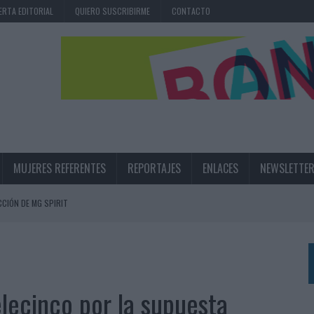
ERTA EDITORIAL
QUIERO SUSCRIBIRME
CONTACTO
MUJERES REFERENTES
REPORTAJES
ENLACES
NEWSLETTE
CIÓN DE MG SPIRIT
NA CAMPAÑA QUE CELEBRA SU REGRESO A PRIMERA DIVISIÓN
TERNACIONAL DE LA CERVEZA
360º CENTRADA EN EL ORIGEN BARCELONÉS
lecinco por la supuesta
 UNA EXPERIENCIA DE MARCA EN IBIZA