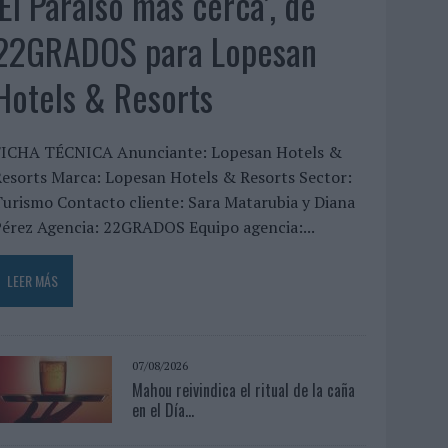
‘El Paraíso más cerca’, de
22GRADOS para Lopesan
Hotels & Resorts
FICHA TÉCNICA Anunciante: Lopesan Hotels &
esorts Marca: Lopesan Hotels & Resorts Sector:
urismo Contacto cliente: Sara Matarubia y Diana
érez Agencia: 22GRADOS Equipo agencia:...
LEER MÁS
07/08/2026
Mahou reivindica el ritual de la caña
en el Día...