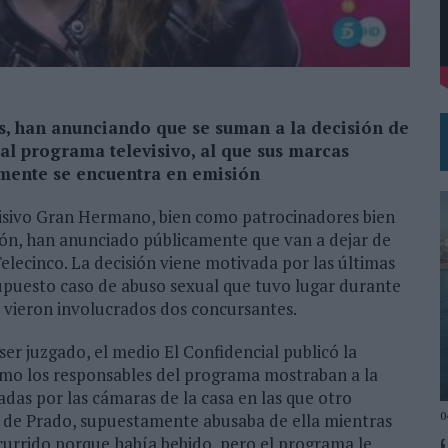
DE CHEIL SPAIN PARA SAMSUNG ELECTRONICS IBERIA
ras, han anunciando que se suman a la decisión de
 al programa televisivo, al que sus marcas
lmente se encuentra en emisión
visivo Gran Hermano, bien como patrocinadores bien
ión, han anunciado públicamente que van a dejar de
elecinco. La decisión viene motivada por las últimas
supuesto caso de abuso sexual que tuvo lugar durante
 vieron involucrados dos concursantes.
er juzgado, el medio El Confidencial publicó la
ómo los responsables del programa mostraban a la
das por las cámaras de la casa en las que otro
0
a de Prado, supuestamente abusaba de ella mientras
currido porque había bebido, pero el programa le