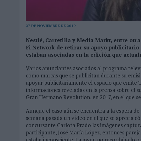
MONEDA”
07/08/2026
|
‘ALEXIA PUTELLAS X GALAXY Z FOLD8 – SIN LÍMITES’, 
27 DE NOVIEMBRE DE 2019
Nestlé, Carretilla y Media Markt, entre ot
Fi Network de retirar su apoyo publicitario
estaban asociadas en la edición que actua
Varios anunciantes asociados al programa tele
como marcas que se publicitan durante su emis
apoyar publicitariamente el espacio que emite T
informaciones reveladas en la prensa sobre el 
Gran Hermano Revolution, en 2017, en el que se
Aunque el caso aún se encuentra a la espera de s
semana pasada un vídeo en el que se aprecia c
concursante Carlota Prado las imágenes captura
participante, José María López, entonces parej
estaba inconsciente. La joven no recordaba lo o