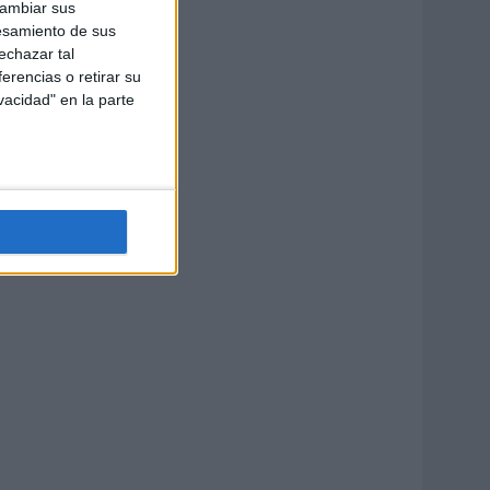
cambiar sus
esamiento de sus
echazar tal
erencias o retirar su
vacidad" en la parte