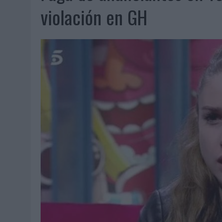
07/08/2026
|
EL VERANO PONE A PRUEBA LA ESTRATEGIA DIGITAL DE
violación en GH
07/08/2026
|
VUELING CONVIERTE LOS RECUERDOS EN SOUVENIRS CO
07/08/2026
|
CUANDO SE APAGUE EL SOL, EL ECLIPSE DE 2026 POND
06/08/2026
|
‘LA VUELTA’, DE FENOMENAL PARA MÁLAGA CF
06/08/2026
|
SIETE DE CADA DIEZ EMPRESAS ESPAÑOLAS NO INTEGRA
06/08/2026
|
LA TELEVISIÓN SIGUE LIDERANDO EL CONSUMO DE MEDI
06/08/2026
|
EL USO DE LA IA GENERATIVA ALCANZA YA AL 62% DE L
06/08/2026
|
SYSTEM1 NOMBRA A KIMBERLY BASTONI COMO NUEVA D
06/08/2026
|
FRIGO Y UNIQLO LANZAN UNA COLECCIÓN PERSONALIZA
06/08/2026
|
LA IA ESTÁ SUBIENDO EL LISTÓN DE LA CREATIVIDAD
05/08/2026
|
BEON WORLDWIDE LANZA RAÍZ URBANA PARA TRANSFOR
05/08/2026
|
FABRA COMUNICACIÓN INCORPORA A CASONÁ Y ASUME 
05/08/2026
|
LOPESAN HOTELS & RESORTS ACERCA EL PARAÍSO CAN
05/08/2026
|
LUIS ARQUILLOS (BURGO DE ARIAS): “LA CONSTRUCCIÓ