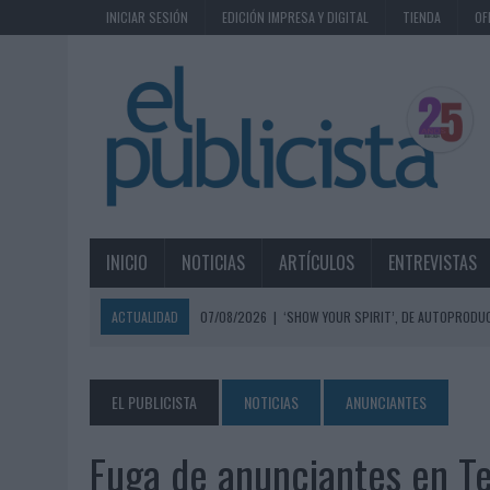
INICIAR SESIÓN
EDICIÓN IMPRESA Y DIGITAL
TIENDA
OF
INICIO
NOTICIAS
ARTÍCULOS
ENTREVISTAS
ACTUALIDAD
07/08/2026
|
‘SHOW YOUR SPIRIT’, DE AUTOPRODUC
07/08/2026
|
EL MÁLAGA CF CULMINA SU TRILOGÍA DE MARCA CON U
07/08/2026
|
MAHOU REIVINDICA EL RITUAL DE LA CAÑA EN EL DÍA IN
EL PUBLICISTA
NOTICIAS
ANUNCIANTES
07/08/2026
|
MG SPIRIT RELANZA SU MARCA CON UNA ESTRATEGIA 
Fuga de anunciantes en Te
07/08/2026
|
PATRÓN CONVIERTE EL NUEVO SINGLE DE ARÓN PIPER EN