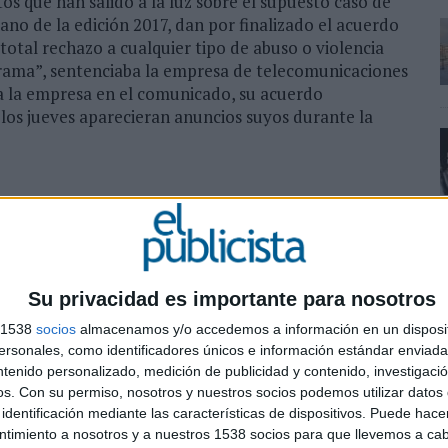
os que han salido a la luz sobre el supuesto caso de
o de la edición 2017, dan por finalizado el acuerdo
 total rechazo a cualquier tipo de abuso o violencia
rama”, sentenciaba la empresa de telecomunicaciones
ara la empresa en el comunicado, su acuerdo
 los jueves aparecieran anuncios suyos durante la
EstasSola26N
#HugoEsGH26N
Su privacidad es importante para nosotros
s 1538
socios
almacenamos y/o accedemos a información en un disposit
sonales, como identificadores únicos e información estándar enviada 
ntenido personalizado, medición de publicidad y contenido, investigaci
os.
Con su permiso, nosotros y nuestros socios podemos utilizar datos 
identificación mediante las características de dispositivos. Puede hacer
ntimiento a nosotros y a nuestros 1538 socios para que llevemos a ca