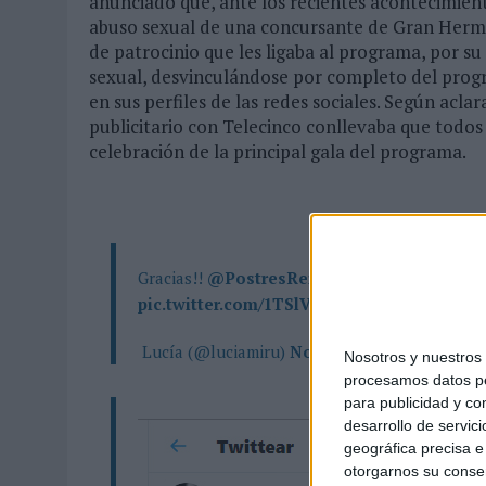
anunciado que, ante los recientes acontecimient
abuso sexual de una concursante de Gran Herman
de patrocinio que les ligaba al programa, por su
sexual, desvinculándose por completo del prog
en sus perfiles de las redes sociales. Según acl
publicitario con Telecinco conllevaba que todos
celebración de la principal gala del programa.
Gracias!!
@PostresReina
👏👏👏
#CarlotaNo
pic.twitter.com/1TSlVAJD3V
 Lucía (@luciamiru)
November 26, 2019
Nosotros y nuestro
procesamos datos per
para publicidad y co
desarrollo de servici
geográfica precisa e 
otorgarnos su conse