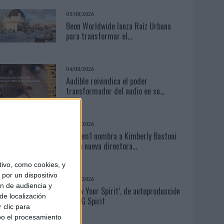
05/08/2026
Beon Worldwide lanza Raíz Urbana
para transformar el...
04/08/2026
Audible reivindica el poder
transformador del audio en su...
06/08/2026
System1 nombra a Kimberly Bastoni
como nueva directora...
ivo, como cookies, y
por un dispositivo
07/08/2026
ón de audiencia y
‘Show Your Spirit’, de autoproducción
de localización
de MG Spirit
 clic para
bo el procesamiento