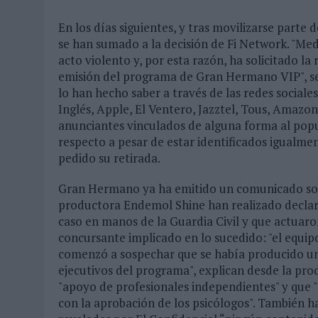
En los días siguientes, y tras movilizarse parte d
se han sumado a la decisión de Fi Network. "Med
acto violento y, por esta razón, ha solicitado la
emisión del programa de Gran Hermano VIP", se
lo han hecho saber a través de las redes social
Inglés, Apple, El Ventero, Jazztel, Tous, Amazon
anunciantes vinculados de alguna forma al popu
respecto a pesar de estar identificados igualme
pedido su retirada.
Gran Hermano ya ha emitido un comunicado sobr
productora Endemol Shine han realizado declar
caso en manos de la Guardia Civil y que actuaron
concursante implicado en lo sucedido: "el equi
comenzó a sospechar que se había producido un 
ejecutivos del programa", explican desde la pr
"apoyo de profesionales independientes" y que 
con la aprobación de los psicólogos". También h