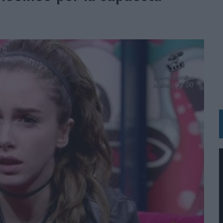
 LAS MARCAS
N IA
RÁ A PRUEBA LA CREATIVIDAD DE LAS MARCAS
N LA INFANCIA EN SU ESTRATEGIA
OS EN VERANO Y SUPERA AL MÓVIL COMO DISPOSITIVO MÁS UTILIZADO
OS ESPAÑOLES
IRECTORA COMERCIAL GLOBAL
BLE INSPIRADA EN CORNETTO, CALIPPO Y SOLERO
MAR EL PATRIMONIO HISTÓRICO EN ACTIVOS CULTURALES Y ECONÓMICOS
LA GESTIÓN DE SUS RELACIONES CON LOS MEDIOS
ARIO EN SU ÚLTIMA CAMPAÑA INTERNACIONAL
N DE MARCA A LARGO PLAZO Y LA MEDICIÓN SON DOS CARAS DE LA MISMA