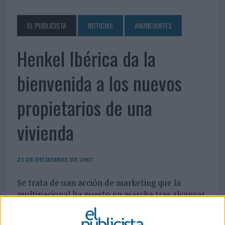
EL PUBLICISTA
NOTICIAS
ANUNCIANTES
Henkel Ibérica da la
bienvenida a los nuevos
propietarios de una
vivienda
21 DE DICIEMBRE DE 2007
Se trata de uan acción de marketing que la
multinacional ha puesto en marcha tras alcanzar
un acuerdo con varias inmobiliarias y empresas
promotoras de España.