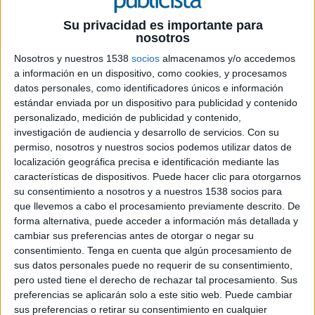
Los compradores de una vivienda recibirán un
“pack de bienvenida” de productos de limpieza
Su privacidad es importante para
Henkel (Tenn, Estrella, Mistol, Wipp, etc) junto
nosotros
con una guía de consejos de limpieza editada por
Nosotros y nuestros 1538
socios
almacenamos y/o accedemos
la propia multinacional. ¿el motivo? se trata de
a información en un dispositivo, como cookies, y procesamos
uan innovadora campaña de marketing que
datos personales, como identificadores únicos e información
Henkel Ibérica tras alcanzar un acuerdo con
estándar enviada por un dispositivo para publicidad y contenido
varias inmobiliarias y empresas promotoras de
personalizado, medición de publicidad y contenido,
investigación de audiencia y desarrollo de servicios.
Con su
España.
permiso, nosotros y nuestros socios podemos utilizar datos de
localización geográfica precisa e identificación mediante las
Una de las múltiples necesidades de aquellos que
características de dispositivos. Puede hacer clic para otorgarnos
acceden por primera vez a una vivienda es la
su consentimiento a nosotros y a nuestros 1538 socios para
relacionada con el mantenimiento de esta. Qué
que llevemos a cabo el procesamiento previamente descrito. De
producto se debe utilizar en cada tipo de
forma alternativa, puede acceder a información más detallada y
superficie, cómo lidiar con las manchas difíciles
cambiar sus preferencias antes de otorgar o negar su
de la ropa o cómo solucionar problemas de
consentimiento.
Tenga en cuenta que algún procesamiento de
limpieza comunes son algunas de las cosas que
sus datos personales puede no requerir de su consentimiento,
estos nuevos propietarios tendrán, en muchos
pero usted tiene el derecho de rechazar tal procesamiento. Sus
casos, que aprender. Por ello, el área de
preferencias se aplicarán solo a este sitio web. Puede cambiar
Detergentes de Henkel Ibérica ha editado la guía
sus preferencias o retirar su consentimiento en cualquier