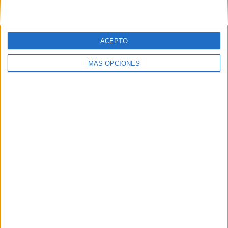
ACEPTO
MÁS OPCIONES
06/08/2026
Siete de cada diez empresas
españolas no integran la
infancia en su estrategia
El estudio concluye que energía, consumo y salud
son los sectores más avanzados, mientras turismo,
tecnología y gaming o estética obtienen las peores
valoraciones Las empresas españolas siguen sin ...