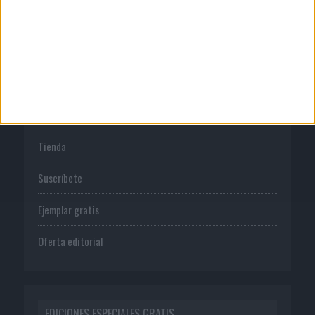
Política de privacidad
PUBLICACIONES
Tienda
Suscríbete
Ejemplar gratis
Oferta editorial
EDICIONES ESPECIALES GRATIS