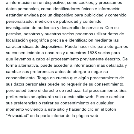
a información en un dispositivo, como cookies, y procesamos
nuevo director de marketing. En su nueva función, Álvarez será responsable del
datos personales, como identificadores únicos e información
diseño, preparación, ejecución y seguimiento de los planes estratégicos de
estándar enviada por un dispositivo para publicidad y contenido
marketing y comunicación.
personalizado, medición de publicidad y contenido,
investigación de audiencia y desarrollo de servicios.
Con su
Álvarez llega al equipo de Madrid Xanadú tras cerca de 20 años de desempeño en
permiso, nosotros y nuestros socios podemos utilizar datos de
labores de marketing. Procede de Office Depot, multinacional norteamericana del
localización geográfica precisa e identificación mediante las
características de dispositivos. Puede hacer clic para otorgarnos
sector Material de Oficina en la que trabajó desde 2006. En su cargo de marketing
su consentimiento a nosotros y a nuestros 1538 socios para
& PR manager para España y reportando a la dirección general, Javier estuvo a
que llevemos a cabo el procesamiento previamente descrito. De
cargo de la puesta en marcha del departamento de marketing del canal empresa,
forma alternativa, puede acceder a información más detallada y
definiendo e implementando su estrategia offline, así como online, para clientes
cambiar sus preferencias antes de otorgar o negar su
PYME, KA y corporate.
consentimiento.
Tenga en cuenta que algún procesamiento de
sus datos personales puede no requerir de su consentimiento,
Desde 1998 y hasta 2006, Álvarez fue marketing manager y responsable de
pero usted tiene el derecho de rechazar tal procesamiento. Sus
eventos en Riofisa, empresa española del sector inmobiliario. Reportando al
preferencias se aplicarán solo a este sitio web. Puede cambiar
director de marketing y con un equipo de 5 personas, Javier estuvo a cargo de la
sus preferencias o retirar su consentimiento en cualquier
momento volviendo a este sitio y haciendo clic en el botón
estrategia, control financiero y presupuestario de los planes de marketing de
"Privacidad" en la parte inferior de la página web.
diferentes promociones inmobiliarias, siendo responsable del éxito de las
campañas publicitarias y de comunicación del lanzamiento de diversos centros
comerciales como Príncipe Pio, Plenilunio, Plaza de Armas, Bonaire, Vialia