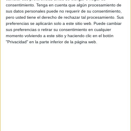
publicitario, porque el desarrollo está respaldado
consentimiento.
Tenga en cuenta que algún procesamiento de
por la firma Lenovo, que ofrece a estos
sus datos personales puede no requerir de su consentimiento,
pero usted tiene el derecho de rechazar tal procesamiento. Sus
aventureros del siglo XXI sus productos
preferencias se aplicarán solo a este sitio web. Puede cambiar
iformáticos más avanzados para estar
sus preferencias o retirar su consentimiento en cualquier
conectados en todo momento al tiempo que
momento volviendo a este sitio y haciendo clic en el botón
trabaja su RSE y construye marca amparándose
"Privacidad" en la parte inferior de la página web.
en su compromiso con la educación.
La familia, compuesta por Tuomo Meretniemi, su
mujer Riikaa y sus tres hijos (Martta, Kerttu y
Aarre) recorrerá el globo en barco durante 72
meses para experimentar y descubrir nuevas
maneras de aprovechar las nuevas tecnologías
así como métodos inéditos y técnicas de
aprendizaje digital. En junio del año pasado la
familia finlandesa zarpaba en su antiguo barco,
recientemente restaurado, de 1982 desde
Turquía rumbo a Guinea a través de toda la costa
mediterránea. Un velero modelo Swan de 57