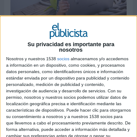
3 DE FEBRERO DE 2017
Lenovo auspicia la vuelta al mundo de una
Su privacidad es importante para
nosotros
familia finesa que propone exportar un
modelo donde software y hardware pongan
Nosotros y nuestros 1538
socios
almacenamos y/o accedemos
en relación a profesores y alumnos a través
a información en un dispositivo, como cookies, y procesamos
datos personales, como identificadores únicos e información
de la denominada nube digital
estándar enviada por un dispositivo para publicidad y contenido
personalizado, medición de publicidad y contenido,
¿Quién no ha pensado alguna vez en dar la vuelta
investigación de audiencia y desarrollo de servicios.
Con su
el mundo? Este es el sueño cumplido del
permiso, nosotros y nuestros socios podemos utilizar datos de
finlandés Tuomo Meretniemi y su familia, que se
localización geográfica precisa e identificación mediante las
han embarcado en el proyecto “
Sail for Good
”,
características de dispositivos. Puede hacer clic para otorgarnos
una expedición naviera que durará cerca de seis
su consentimiento a nosotros y a nuestros 1538 socios para
años, visitará 75 países y demostrará que un
que llevemos a cabo el procesamiento previamente descrito. De
nuevo sistema educativo es posible. Se trata de
forma alternativa, puede acceder a información más detallada y
una iniciativa a medio caballo entre lo social y lo
cambiar sus preferencias antes de otorgar o negar su