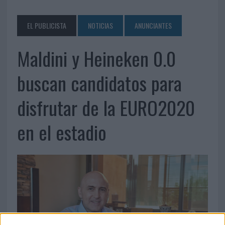
EL PUBLICISTA
NOTICIAS
ANUNCIANTES
Maldini y Heineken 0.0
buscan candidatos para
disfrutar de la EURO2020
en el estadio