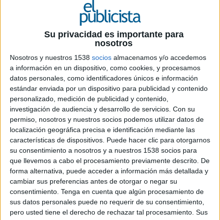
Su privacidad es importante para
nosotros
Nosotros y nuestros 1538
socios
almacenamos y/o accedemos
28 DE MAYO DE 2021
a información en un dispositivo, como cookies, y procesamos
datos personales, como identificadores únicos e información
La marca lanza ‘Professional Fans’, una
estándar enviada por un dispositivo para publicidad y contenido
iniciativa que da la oportunidad a tres
personalizado, medición de publicidad y contenido,
aficionados del fútbol a asistir al partido de
investigación de audiencia y desarrollo de servicios.
Con su
España-Polonia el próximo 19 de junio en
permiso, nosotros y nuestros socios podemos utilizar datos de
Sevilla
localización geográfica precisa e identificación mediante las
características de dispositivos. Puede hacer clic para otorgarnos
su consentimiento a nosotros y a nuestros 1538 socios para
No hay papel más importante que el que juegan
que llevemos a cabo el procesamiento previamente descrito. De
los fans durante la competición. Eso lo sabe muy
forma alternativa, puede acceder a información más detallada y
bien
Heineken 0.0
, que además de ser
cambiar sus preferencias antes de otorgar o negar su
patrocinador oficial de la UEFA EURO 2020, es la
consentimiento.
Tenga en cuenta que algún procesamiento de
marca que que este año y a pesar de las
sus datos personales puede no requerir de su consentimiento,
restricciones y las entradas agotadas va a hacer
pero usted tiene el derecho de rechazar tal procesamiento. Sus