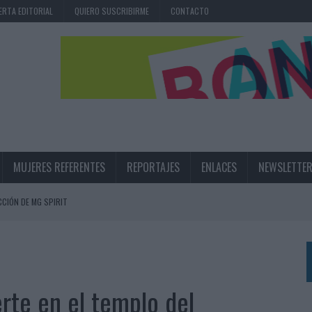
ERTA EDITORIAL
QUIERO SUSCRIBIRME
CONTACTO
MUJERES REFERENTES
REPORTAJES
ENLACES
NEWSLETTE
CIÓN DE MG SPIRIT
NA CAMPAÑA QUE CELEBRA SU REGRESO A PRIMERA DIVISIÓN
TERNACIONAL DE LA CERVEZA
360º CENTRADA EN EL ORIGEN BARCELONÉS
rte en el templo del
 UNA EXPERIENCIA DE MARCA EN IBIZA