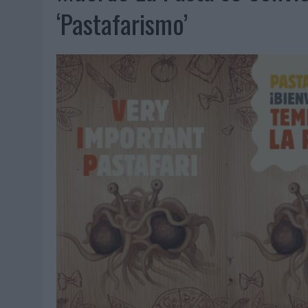
07/08/2026
|
EL VERANO PONE A PRUEBA LA ESTRATEGIA DIGITAL DE
‘Pastafarismo’
07/08/2026
|
VUELING CONVIERTE LOS RECUERDOS EN SOUVENIRS CO
07/08/2026
|
CUANDO SE APAGUE EL SOL, EL ECLIPSE DE 2026 POND
06/08/2026
|
‘LA VUELTA’, DE FENOMENAL PARA MÁLAGA CF
06/08/2026
|
SIETE DE CADA DIEZ EMPRESAS ESPAÑOLAS NO INTEGRA
06/08/2026
|
LA TELEVISIÓN SIGUE LIDERANDO EL CONSUMO DE MEDI
06/08/2026
|
EL USO DE LA IA GENERATIVA ALCANZA YA AL 62% DE L
06/08/2026
|
SYSTEM1 NOMBRA A KIMBERLY BASTONI COMO NUEVA D
06/08/2026
|
FRIGO Y UNIQLO LANZAN UNA COLECCIÓN PERSONALIZA
06/08/2026
|
LA IA ESTÁ SUBIENDO EL LISTÓN DE LA CREATIVIDAD
05/08/2026
|
BEON WORLDWIDE LANZA RAÍZ URBANA PARA TRANSFOR
05/08/2026
|
FABRA COMUNICACIÓN INCORPORA A CASONÁ Y ASUME 
05/08/2026
|
LOPESAN HOTELS & RESORTS ACERCA EL PARAÍSO CAN
05/08/2026
|
LUIS ARQUILLOS (BURGO DE ARIAS): “LA CONSTRUCCIÓ