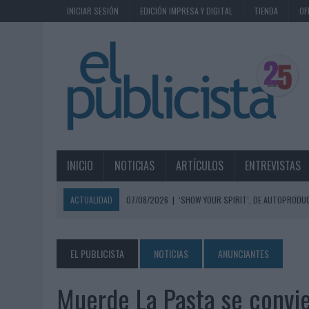
INICIAR SESIÓN
EDICIÓN IMPRESA Y DIGITAL
TIENDA
OF
INICIO
NOTICIAS
ARTÍCULOS
ENTREVISTAS
ACTUALIDAD
07/08/2026
|
‘SHOW YOUR SPIRIT’, DE AUTOPRODUC
07/08/2026
|
EL MÁLAGA CF CULMINA SU TRILOGÍA DE MARCA CON U
07/08/2026
|
MAHOU REIVINDICA EL RITUAL DE LA CAÑA EN EL DÍA IN
EL PUBLICISTA
NOTICIAS
ANUNCIANTES
07/08/2026
|
MG SPIRIT RELANZA SU MARCA CON UNA ESTRATEGIA 
Muerde La Pasta se convie
07/08/2026
|
PATRÓN CONVIERTE EL NUEVO SINGLE DE ARÓN PIPER EN