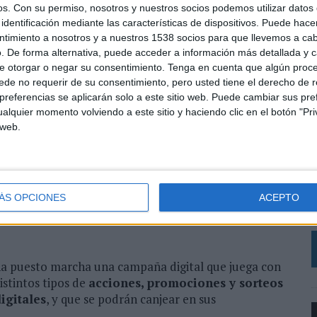
os.
Con su permiso, nosotros y nuestros socios podemos utilizar datos 
identificación mediante las características de dispositivos. Puede hacer
ntimiento a nosotros y a nuestros 1538 socios para que llevemos a ca
la Pasta: unos de los alimentos más consumidos y
. De forma alternativa, puede acceder a información más detallada y 
uctos
core
. Queremos no solo formar parte de este día,
e otorgar o negar su consentimiento.
Tenga en cuenta que algún proc
an celebración de la pasta. ¿Quién mejor que nosotros
de no requerir de su consentimiento, pero usted tiene el derecho de r
rnos de un territorio –el de la pasta– con sus fans –
referencias se aplicarán solo a este sitio web. Puede cambiar sus pref
rente en cuanto a variedad de producto. Así
alquier momento volviendo a este sitio y haciendo clic en el botón "Pri
special se convierta en una festividad de marca de
 web.
L
ntes estén esperando con ganas el próximo mes de la
a corporativa de marketing y comunicación de Tastia
e
ÁS OPCIONES
ACEPTO
c
 ha puesto marcha una campaña digital que juega con
istintos tipos de
acciones, promociones y sorteos
igitales
, y que se podrán canjear en sus