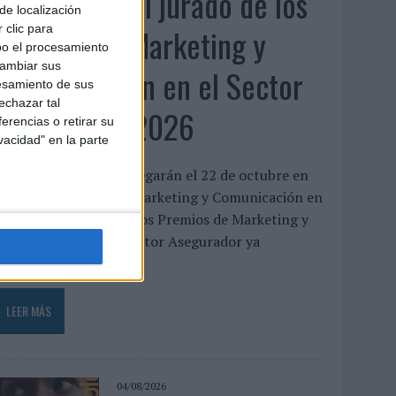
Presentado el jurado de los
de localización
Premios de Marketing y
 clic para
bo el procesamiento
cambiar sus
Comunicación en el Sector
esamiento de sus
echazar tal
Asegurador 2026
erencias o retirar su
vacidad" en la parte
os galardones se entregarán el 22 de octubre en
el XXII Encuentro de Marketing y Comunicación en
l Sector Asegurador Los Premios de Marketing y
Comunicación en el Sector Asegurador ya
uentan...
LEER MÁS
04/08/2026