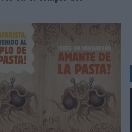
 LAS MARCAS
N IA
RÁ A PRUEBA LA CREATIVIDAD DE LAS MARCAS
N LA INFANCIA EN SU ESTRATEGIA
OS EN VERANO Y SUPERA AL MÓVIL COMO DISPOSITIVO MÁS UTILIZADO
OS ESPAÑOLES
IRECTORA COMERCIAL GLOBAL
BLE INSPIRADA EN CORNETTO, CALIPPO Y SOLERO
MAR EL PATRIMONIO HISTÓRICO EN ACTIVOS CULTURALES Y ECONÓMICOS
LA GESTIÓN DE SUS RELACIONES CON LOS MEDIOS
ARIO EN SU ÚLTIMA CAMPAÑA INTERNACIONAL
N DE MARCA A LARGO PLAZO Y LA MEDICIÓN SON DOS CARAS DE LA MISMA