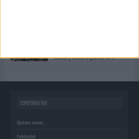
07/08/2026
‘Show Your Spirit’, de autoproducción
de MG Spirit
05/08/2026
Fabra Comunicación incorpora a
Casoná y asume la gestión de ...
CORPORATIVO
Quienes somos
Publicidad