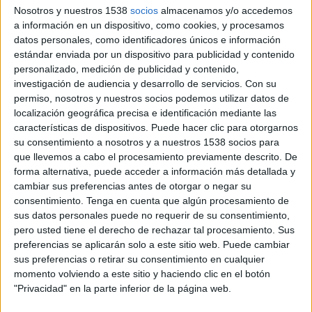
asociación empresarial sin ánimo de lucro que
Nosotros y nuestros 1538
socios
almacenamos y/o accedemos
ayuda a compartir conocimiento sobre gestión
a información en un dispositivo, como cookies, y procesamos
datos personales, como identificadores únicos e información
excelente, innovadora y sostenible y que
estándar enviada por un dispositivo para publicidad y contenido
reconoce el nivel de las organizaciones y sus
personalizado, medición de publicidad y contenido,
marcas a través de premios a las Buenas Prácticas
investigación de audiencia y desarrollo de servicios.
Con su
y del Sello EFQM, ha presentado el documento
permiso, nosotros y nuestros socios podemos utilizar datos de
Lecciones de gestión aprendidas de la COVID-19,
localización geográfica precisa e identificación mediante las
cuyo contenido se ha resumido en un decálogo
características de dispositivos. Puede hacer clic para otorgarnos
que puede descargarse a través de la plataforma
su consentimiento a nosotros y a nuestros 1538 socios para
web de la organización.
que llevemos a cabo el procesamiento previamente descrito. De
forma alternativa, puede acceder a información más detallada y
El documento recoge diversas características del
cambiar sus preferencias antes de otorgar o negar su
entorno generado por la pandemia, enmarcadas
consentimiento.
Tenga en cuenta que algún procesamiento de
en tres crisis que se han combinado entre sí:
sus datos personales puede no requerir de su consentimiento,
pero usted tiene el derecho de rechazar tal procesamiento. Sus
sanitaria, económica y social. También ha
preferencias se aplicarán solo a este sitio web. Puede cambiar
sintetizado las experiencias de multitud de
sus preferencias o retirar su consentimiento en cualquier
organizaciones, casi todas socias del Club
momento volviendo a este sitio y haciendo clic en el botón
Excelencia en Gestión, que han participado
"Privacidad" en la parte inferior de la página web.
durante los últimos meses en la iniciativa