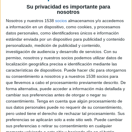
hoy a nuestras pantallas avalados por un record
Su privacidad es importante para
de audiencia en internet con más de 200.000
nosotros
visualizaciones y el reconocimiento de los
Nosotros y nuestros 1538
socios
almacenamos y/o accedemos
consumidores a través de sus comentarios en
a información en un dispositivo, como cookies, y procesamos
blogs, foros y redes sociales. A través del canal de
datos personales, como identificadores únicos e información
El Publicista en Youtube
, el corto lleva más de
estándar enviada por un dispositivo para publicidad y contenido
108.000 visualizaciones y numerosos comentarios
personalizado, medición de publicidad y contenido,
muy positivos sobre este trabajo. Por su parte, la
investigación de audiencia y desarrollo de servicios.
Con su
web de la campaña,
permiso, nosotros y nuestros socios podemos utilizar datos de
www.campofrioylos4sentidos.com
, acumula
localización geográfica precisa e identificación mediante las
ya más de 50.000 visitas.
características de dispositivos. Puede hacer clic para otorgarnos
El cortometraje, realizado por la agencia McCann
su consentimiento a nosotros y a nuestros 1538 socios para
Erickson y dirigido por Rebeca Díaz Morales,
que llevemos a cabo el procesamiento previamente descrito. De
narra el regalo que Pascual y Azahara hacen a sus
forma alternativa, puede acceder a información más detallada y
cambiar sus preferencias antes de otorgar o negar su
padres invidentes con motivo es el 25 aniversario
consentimiento.
Tenga en cuenta que algún procesamiento de
de bodas con el fin de devolverles parte de lo que
sus datos personales puede no requerir de su consentimiento,
ellos les han enseñado. Estrenado a finales de
pero usted tiene el derecho de rechazar tal procesamiento. Sus
septiembre, este corto real evolucionó hacia una
preferencias se aplicarán solo a este sitio web. Puede cambiar
campaña publicitaria para la marca Naturissimos
sus preferencias o retirar su consentimiento en cualquier
basada en el mundo de las sensaciones.
momento volviendo a este sitio y haciendo clic en el botón