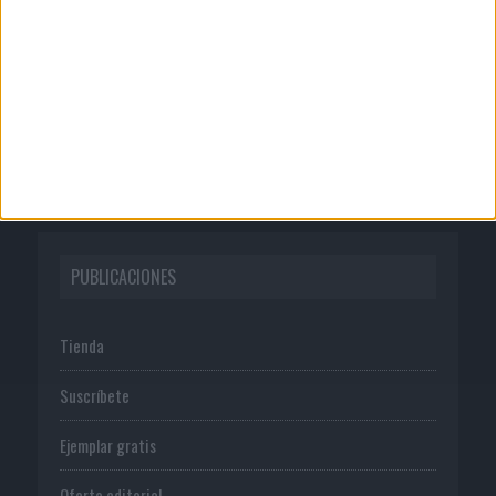
Quienes somos
Publicidad
Normas de uso
Política de privacidad
PUBLICACIONES
Tienda
Suscríbete
Ejemplar gratis
Oferta editorial