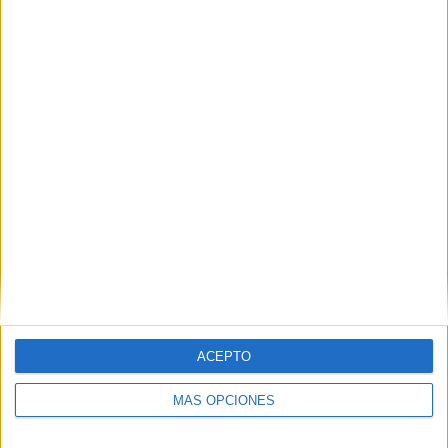
VÍDEO DESTACADO
ACEPTO
MÁS OPCIONES
ARTÍCULOS ALEATORIOS