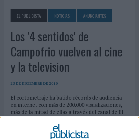
EL PUBLICISTA
NOTICIAS
ANUNCIANTES
Los '4 sentidos' de
Campofrio vuelven al cine
y la television
23 DE DICIEMBRE DE 2010
El cortometraje ha batido récords de audiencia
en internet con más de 200.000 visualizaciones,
más de la mitad de ellas a través del canal de El
Publicista en Youtube
El cortometraje “4 sentidos” de Campofrío, así
como su versión publicitaria, vuelven a partir de