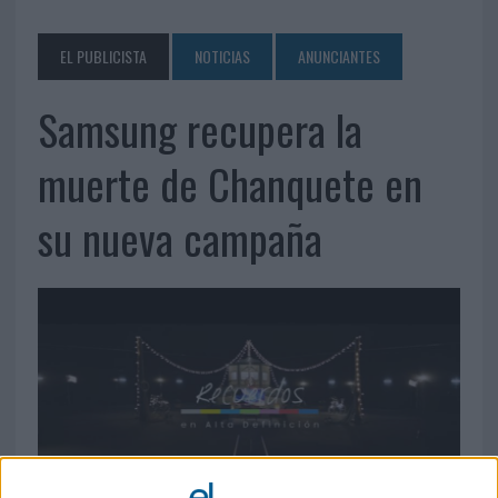
EL PUBLICISTA
NOTICIAS
ANUNCIANTES
Samsung recupera la
muerte de Chanquete en
su nueva campaña