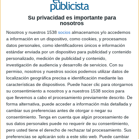
10 DE NOVIEMBRE DE 2016
Su privacidad es importante para
Samsung invita a que los consumidores fijen
nosotros
en su memoria los recuerdos en alta
Nosotros y nuestros 1538
socios
almacenamos y/o accedemos
definición a través de La muerte de
a información en un dispositivo, como cookies, y procesamos
Chanquete en Verano Azul, la actuación de
datos personales, como identificadores únicos e información
Rosa López en el festival eurovisivo y los
estándar enviada por un dispositivo para publicidad y contenido
recuerdos futbolísticos de Maldini en El Día
personalizado, medición de publicidad y contenido,
investigación de audiencia y desarrollo de servicios.
Con su
Después
permiso, nosotros y nuestros socios podemos utilizar datos de
localización geográfica precisa e identificación mediante las
Con el objetivo de poner en valor la tecnología
características de dispositivos. Puede hacer clic para otorgarnos
Quantum Dot de los televisores Samsung, la
su consentimiento a nosotros y a nuestros 1538 socios para
marca ha llevado a cabo una nueva acción de
que llevemos a cabo el procesamiento previamente descrito. De
marketing enmarcada en la campaña ‘El poder de
forma alternativa, puede acceder a información más detallada y
la televisión’. La inicitiva, que quiere potenciar la
cambiar sus preferencias antes de otorgar o negar su
capidad de estos televisores para fijar en la
consentimiento.
Tenga en cuenta que algún procesamiento de
memoria los recuerdos en alta definición, quiere
sus datos personales puede no requerir de su consentimiento,
indagar en la memoria televisiva colectiva de los
pero usted tiene el derecho de rechazar tal procesamiento. Sus
españoles y en el impacto que tienen las nuevas
preferencias se aplicarán solo a este sitio web. Puede cambiar