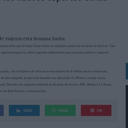
BLE INSPIRADA EN CORNETTO, CALIPPO Y SOLERO
MAR EL PATRIMONIO HISTÓRICO EN ACTIVOS CULTURALES Y ECONÓMICOS
LA GESTIÓN DE SUS RELACIONES CON LOS MEDIOS
de viajeros esta Semana Santa.
ARIO EN SU ÚLTIMA CAMPAÑA INTERNACIONAL
municación que la firma Áreas ofrece en múltiples puntos de sus áreas de servicio. Este
N DE MARCA A LARGO PLAZO Y LA MEDICIÓN SON DOS CARAS DE LA MISMA
agencia Impactiva, ofrece soportes tradicionales para espacios outdoor y soportes
N HOTELS & RESORTS
ación, con el objetivo de reforzar la vinculación de la bebida con la conducción
VECES’, DE INUSUALY PARA CERVEZA CAPAZ
 de esta campaña, la marca ha lanzado una aplicación de iPhone y cuenta con la
ra). Durante esta campaña realizada en las áreas de servicio ARS, Medas y La Pausa,
 PARA ORANGE
o de distri´bución y restaruración).
 UNA OPORTUNIDAD DE INCLUSIÓN
RANO’
SHARE
ENVIAR
PIN
UDIO EN SU NUEVA CAMPAÑA GLOBAL DE MARCA
VISTAR