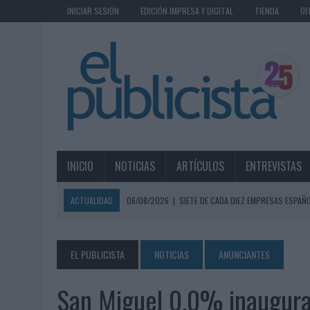
INICIAR SESIÓN
EDICIÓN IMPRESA Y DIGITAL
TIENDA
OF
INICIO
NOTICIAS
ARTÍCULOS
ENTREVISTAS
ACTUALIDAD
06/08/2026
|
SIETE DE CADA DIEZ EMPRESAS ESPAÑ
06/08/2026
|
EL MERCADO PUBLICITARIO CAE UN 2,6% EN 2025, A
06/08/2026
|
LA TELEVISIÓN SIGUE LIDERANDO EL CONSUMO DE MEDI
EL PUBLICISTA
NOTICIAS
ANUNCIANTES
06/08/2026
|
EL USO DE LA IA GENERATIVA ALCANZA YA AL 62% DE L
San Miguel 0,0% inaugura 
06/08/2026
|
SYSTEM1 NOMBRA A KIMBERLY BASTONI COMO NUEVA D