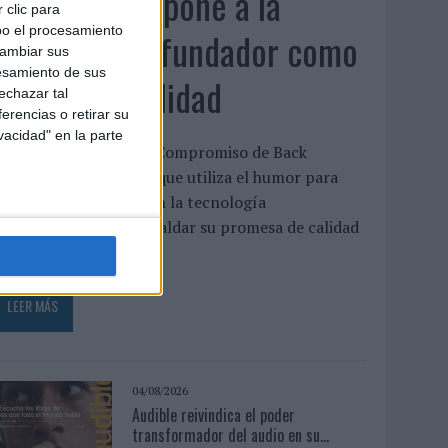
Back Market pone a la
 clic para
bo el procesamiento
madre de su fundador como
cambiar sus
esamiento de sus
aval de su calidad
echazar tal
erencias o retirar su
vacidad" en la parte
La compañía lanza ‘El Compromiso de Back
arket’, una campaña que utiliza el humor para
eforzar la confianza en la tecnología
eacondicionada y respaldar su promesa de calidad
a confianza sigue...
LEER MÁS
04/08/2026
Audible reivindica el poder
transformador del audio en su...