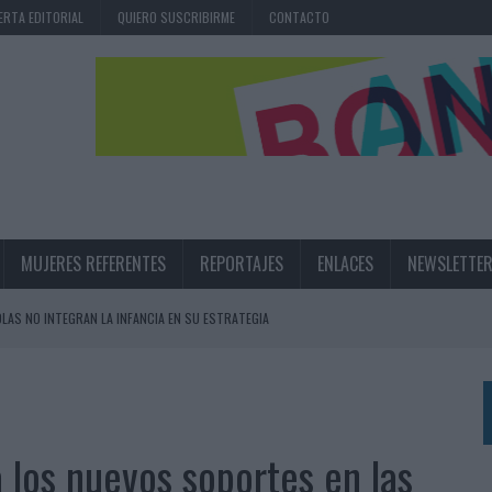
ERTA EDITORIAL
QUIERO SUSCRIBIRME
CONTACTO
MUJERES REFERENTES
REPORTAJES
ENLACES
NEWSLETTE
OLAS NO INTEGRAN LA INFANCIA EN SU ESTRATEGIA
UNQUE LOS MEDIOS CONTROLADOS MANTIENEN EL CRECIMIENTO
OS EN VERANO Y SUPERA AL MÓVIL COMO DISPOSITIVO MÁS UTILIZADO
OS ESPAÑOLES
los nuevos soportes en las
IRECTORA COMERCIAL GLOBAL