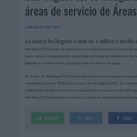
06/08/2026
|
FRIGO Y UNIQLO LANZAN UNA COLECCIÓN PERSONALIZA
áreas de servicio de Áreas
06/08/2026
|
LA IA ESTÁ SUBIENDO EL LISTÓN DE LA CREATIVIDAD
05/08/2026
|
BEON WORLDWIDE LANZA RAÍZ URBANA PARA TRANSFOR
6 DE MAYO DE 2011
05/08/2026
|
FABRA COMUNICACIÓN INCORPORA A CASONÁ Y ASUME 
La marca ha llegado a más de 1 millón y medio 
05/08/2026
|
LOPESAN HOTELS & RESORTS ACERCA EL PARAÍSO CAN
San Miguel 0,0% ha sido la primera marca en utilizar los nuevos soportes de co
05/08/2026
|
LUIS ARQUILLOS (BURGO DE ARIAS): “LA CONSTRUCCIÓ
nuevo circuito de comunicación, desarrollado por Áreas en colaboración con la 
MONEDA”
digitales en el interior de las principales áreas de servicio del grupo.
04/08/2026
|
‘EL PARAÍSO MÁS CERCA’, DE 22GRADOS PARA LOPESA
En el caso de San Miguel 0,0% se han utilizado los nuevos soportes de comunic
04/08/2026
|
‘LA ÚNICA CERVEZA DEL MUNDO QUE SE DISFRUTA DOS 
responsable (proyecto "Disfruta de tu viaje con San Miguel 0,0%". En el marco
colaboración del RACC para ofrecer consejos básicos para una conducción segu
04/08/2026
|
‘EL FÚTBOL SIN LAS PERSONAS’, DE DENTSU CREATIVE
San Miguel 0,0% ha llegado a más de 1,5 millones de viajeros (fuentes del grup
04/08/2026
|
CAPAZ, LA CERVEZA QUE CONVIERTE CADA BOTELLA EN
04/08/2026
|
BABARIA Y MAXIBON SON ‘EL MATCH PERFECTO DEL VE
IMPRIMIR
TWEET
SHARE
04/08/2026
|
AUDIBLE REIVINDICA EL PODER TRANSFORMADOR DEL A
03/08/2026
|
‘VUELVE EL FÚTBOL. VUELVE A SOÑAR’, DE VML PARA MO