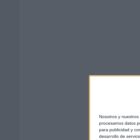
03/08/2026
|
MOVISTAR APELA A LA ILUSIÓN DE LAS AFICIONES PARA
06/08/2026
|
‘LA VUELTA’, DE FENOMENAL PARA MÁLAGA CF
Nosotros y nuestro
procesamos datos per
para publicidad y co
desarrollo de servici