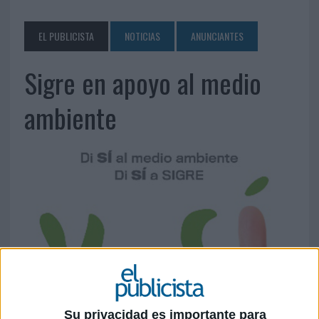
EL PUBLICISTA
NOTICIAS
ANUNCIANTES
Sigre en apoyo al medio
ambiente
Su privacidad es importante para