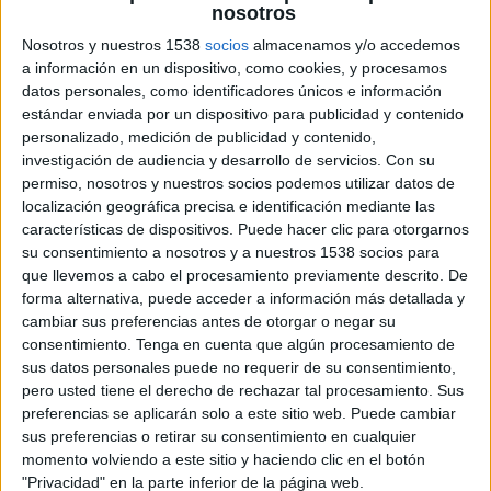
29 DE OCTUBRE DE 2019
nosotros
Nosotros y nuestros 1538
socios
almacenamos y/o accedemos
“Di Sí al medio ambiente. Di Sí a Sigre” es el
a información en un dispositivo, como cookies, y procesamos
lema elegido en esta ocasión en la que
datos personales, como identificadores únicos e información
lanza su nueva campaña de concienciación
estándar enviada por un dispositivo para publicidad y contenido
personalizado, medición de publicidad y contenido,
En la actualidad y de manera incorrecta, según
investigación de audiencia y desarrollo de servicios.
Con su
los datos de los que dispone Sigre, el 48% de los
permiso, nosotros y nuestros socios podemos utilizar datos de
pacientes, al finalizar o abandonar un
localización geográfica precisa e identificación mediante las
tratamiento con antibióticos, guarda los restos
características de dispositivos. Puede hacer clic para otorgarnos
de medicación en el botiquín de casa, con el
su consentimiento a nosotros y a nuestros 1538 socios para
que llevemos a cabo el procesamiento previamente descrito. De
consiguiente riesgo derivado de una
forma alternativa, puede acceder a información más detallada y
automedicación inadecuada. En la actualidad, el
cambiar sus preferencias antes de otorgar o negar su
86% de los hogares colabora en el reciclado de
consentimiento.
Tenga en cuenta que algún procesamiento de
estos residuos, contribuyendo así al cuidado de la
sus datos personales puede no requerir de su consentimiento,
salud pública y del medio ambiente. En este
pero usted tiene el derecho de rechazar tal procesamiento. Sus
sentido, según los datos que arroja el último
preferencias se aplicarán solo a este sitio web. Puede cambiar
sondeo de opinión de Sigre, el 82% de los
sus preferencias o retirar su consentimiento en cualquier
farmacéuticos afirma que la actitud ciudadana
momento volviendo a este sitio y haciendo clic en el botón
hacia el reciclado de medicamentos ha mejorado
"Privacidad" en la parte inferior de la página web.