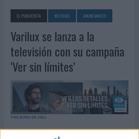
EL PUBLICISTA
NOTICIAS
ANUNCIANTES
Varilux se lanza a la
televisión con su campaña
‘Ver sin límites’
9 DE JUNIO DE 2021
La acción estará presente en varios canales
de televisión de alta visibilidad -Mediaset,