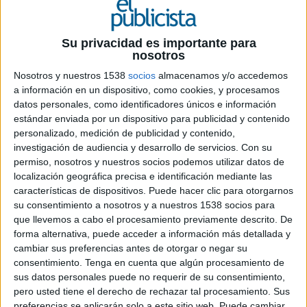
Atresmedia y canales temáticos- a partir del
14 de junio
Su privacidad es importante para
nosotros
Varilux
lanza su campaña ‘
Ver sin límites
’, que
podrá verse tanto en televisión como en medios
Nosotros y nuestros 1538
socios
almacenamos y/o accedemos
online, a partir del 14 de junio. Durante cuatro
a información en un dispositivo, como cookies, y procesamos
datos personales, como identificadores únicos e información
semanas, coincidiendo además con la disputa de
estándar enviada por un dispositivo para publicidad y contenido
la UEFA EURO 2020, la campaña podrá verse en
personalizado, medición de publicidad y contenido,
las cadenas de los grupos de comunicación más
investigación de audiencia y desarrollo de servicios.
Con su
importantes del país: Atresmedia y Mediaset.
permiso, nosotros y nuestros socios podemos utilizar datos de
También tendrá presencia en medios temáticos.
localización geográfica precisa e identificación mediante las
características de dispositivos. Puede hacer clic para otorgarnos
La marca, además, ha preparado un ambicioso
su consentimiento a nosotros y a nuestros 1538 socios para
plan de comunicación en medios digitales para
que llevemos a cabo el procesamiento previamente descrito. De
acercar la marca al público más conectado. Se
forma alternativa, puede acceder a información más detallada y
trata de una campaña que podrá visualizarse en
cambiar sus preferencias antes de otorgar o negar su
diferentes formatos y pantallas permitiendo una
consentimiento.
Tenga en cuenta que algún procesamiento de
mayor visibilidad a través de sus principales
sus datos personales puede no requerir de su consentimiento,
pero usted tiene el derecho de rechazar tal procesamiento. Sus
medios on-line, redes sociales y principales
preferencias se aplicarán solo a este sitio web. Puede cambiar