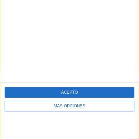
IMPRIMIR
TWEET
SHARE
ACEPTO
SHARE
MÁS OPCIONES
ENVIAR
PIN