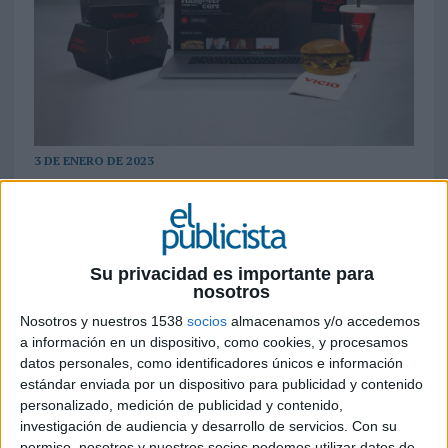
3 DE ENERO DE 2023
La marca de food-delivery ha presentado
una campaña de varios días en diferentes
soportes donde se posiciona como el mejor
Su privacidad es importante para
partner para la resaca navideña, lanzando la
nosotros
plataforma Hangover Cure TV
Nosotros y nuestros 1538
socios
almacenamos y/o accedemos
La marca Vicio (
VICIO
) ha lanzado por tercer
a información en un dispositivo, como cookies, y procesamos
año consecutivo una gran campaña en diferentes
datos personales, como identificadores únicos e información
estándar enviada por un dispositivo para publicidad y contenido
soportes en el que abandera la resaca y se
personalizado, medición de publicidad y contenido,
posiciona como el mejor partner para
investigación de audiencia y desarrollo de servicios.
Con su
sobrevivirla. Tanto es así, que la marca ha llegado
permiso, nosotros y nuestros socios podemos utilizar datos de