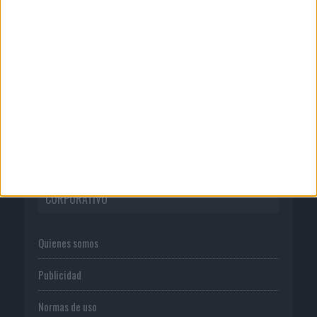
Patrón convierte el nuevo single de
Arón Piper en una...
06/08/2026
System1 nombra a Kimberly Bastoni
como nueva directora...
CORPORATIVO
Quienes somos
Publicidad
Normas de uso