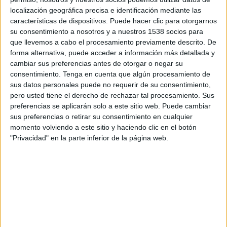
a entregar más de 10.000 hamburguesas en
localización geográfica precisa e identificación mediante las
menos de 12 horas en el primer día del año. Esta
características de dispositivos. Puede hacer clic para otorgarnos
cifra de ventas supone un nuevo récord que
su consentimiento a nosotros y a nuestros 1538 socios para
consolida a la marca como la mejor opción gastro
que llevemos a cabo el procesamiento previamente descrito. De
de Año Nuevo.
forma alternativa, puede acceder a información más detallada y
cambiar sus preferencias antes de otorgar o negar su
Este año era especialmente importante ya que ha
consentimiento.
Tenga en cuenta que algún procesamiento de
sido el primero en el que la marca entregaba en
sus datos personales puede no requerir de su consentimiento,
la capital española, que además ha supuesto el
pero usted tiene el derecho de rechazar tal procesamiento. Sus
preferencias se aplicarán solo a este sitio web. Puede cambiar
50% del total de pedidos. Tras revelar una gran
sus preferencias o retirar su consentimiento en cualquier
lona en Madrid y una campaña en los autobuses
momento volviendo a este sitio y haciendo clic en el botón
de Barcelona durante los primeros días de
"Privacidad" en la parte inferior de la página web.
fiestas, la compañía pone el broche de oro de
esta campaña con el lanzamiento el día 1 de
enero de
hangovercure.tv
,
su propia
plataforma de entretenimiento con más de
200 videos y 48 horas de distracción
con lo
que cualquier cerebro necesita para abordar la
peor de las resacas, la temida resaca de año
nuevo.