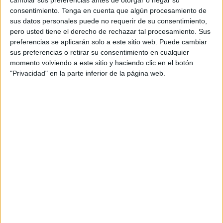
cambiar sus preferencias antes de otorgar o negar su
consentimiento.
Tenga en cuenta que algún procesamiento de
La configuración de esta oferta parte de una fibra
sus datos personales puede no requerir de su consentimiento,
de 300 Mbps y una línea móvil con llamadas
pero usted tiene el derecho de rechazar tal procesamiento. Sus
ilimitadas y 50 GB por 45 euros al mes. Con esta
preferencias se aplicarán solo a este sitio web. Puede cambiar
base, se pueden añadir hasta 4 líneas adicionales,
sus preferencias o retirar su consentimiento en cualquier
además de la principal, también con llamadas
momento volviendo a este sitio y haciendo clic en el botón
ilimitadas y 50 GB para navegar por sólo 6 euros
"Privacidad" en la parte inferior de la página web.
más al mes por línea añadida. La posibilidad de
configuración puede crecer en función de las
necesidades de la familia, no solo añadiendo
líneas, sino también con los servicios establecidos
para cualquier configuración como aumento de
los Mbps, fijo, televisión Premium, Premium Extra
o Netflix Fan.
La campaña para promocionar el producto ha
sido creada por
Dimensión
y se estrenó el
pasado 13 de enero, estando
on air
durante
enero y febrero en televisión, soportes digitales y
prensa. En ella, se muestra una situación