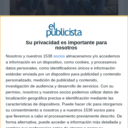
27 DE ENERO DE 2021
La marca vuelve a demostrar una vez más su
carácter retador dentro del mercado de las
Su privacidad es importante para
telecomunicaciones, poniendo en el centro
nosotros
las necesidades del consumidor, dándole el
Nosotros y nuestros 1538
socios
almacenamos y/o accedemos
poder de elegir
a información en un dispositivo, como cookies, y procesamos
datos personales, como identificadores únicos e información
Bajo la premisa de dar el poder a la gente de
estándar enviada por un dispositivo para publicidad y contenido
elegir lo que quiere y lo que no quiere de sus
personalizado, medición de publicidad y contenido,
telecomunicaciones,
Virgin telco
lanza
Family
,
investigación de audiencia y desarrollo de servicios.
Con su
una nueva modalidad de convergencia a la carta
permiso, nosotros y nuestros socios podemos utilizar datos de
enfocada a familias. “Family: La solución para
localización geográfica precisa e identificación mediante las
tener lo mejor y ahorrar de verdad”, destaca no
características de dispositivos. Puede hacer clic para otorgarnos
sólo la flexibilidad y ADN de la marca, sino
su consentimiento a nosotros y a nuestros 1538 socios para
que llevemos a cabo el procesamiento previamente descrito. De
también la posibilidad de elegir servicios de
forma alternativa, puede acceder a información más detallada y
calidad a buen precio.