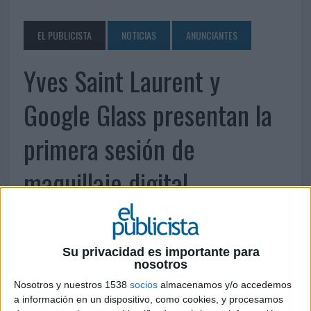
EL PUBLICISTA
NOTICIAS
ANUNCIANTES
Yves Saint Laurent y
Google Glass presentan la
primera sesión de
maquillaje digital
6 DE MAYO DE 2015
Los maquilladores de El Corte Inglés del Paseo de
Su privacidad es importante para
nosotros
la Castellana grabarán mediante las gafas sus
sesiones de maquillaje
Nosotros y nuestros 1538
socios
almacenamos y/o accedemos
a información en un dispositivo, como cookies, y procesamos
Google y la marca de maquillaje del grupo L´Oréal Luxe, Yves Saint Laurent