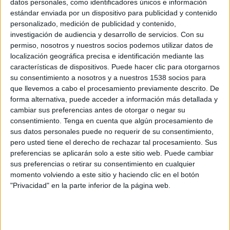
datos personales, como identificadores únicos e información
Beauté, han anunciado una sesión de maquillaje digital, que tendrá lugar entre los
estándar enviada por un dispositivo para publicidad y contenido
días 11 y 24 de mayo en El Corte Inglés del Paseo de la Castellana de Madrid.
personalizado, medición de publicidad y contenido,
investigación de audiencia y desarrollo de servicios.
Con su
En el evento, los maquilladores de la marca, liderados por Yosuah Barea,
permiso, nosotros y nuestros socios podemos utilizar datos de
maquillarán a las invitadas mientras unas Google Glass graban paso a paso toda la
localización geográfica precisa e identificación mediante las
sesión: desde los primeros consejos hasta el proceso de maquillaje completo.
características de dispositivos. Puede hacer clic para otorgarnos
Posteriormente, el vídeo se enviará por correo electrónico a todos los invitados.
su consentimiento a nosotros y a nuestros 1538 socios para
que llevemos a cabo el procesamiento previamente descrito. De
Las Google Glass grabarán las sesiones de maquillaje a través de los ojos del
forma alternativa, puede acceder a información más detallada y
maquillador, consiguiendo un punto de vista personal, como si se tratara de un
cambiar sus preferencias antes de otorgar o negar su
consentimiento.
Tenga en cuenta que algún procesamiento de
espejo. Los vídeos tendrán como objetivo enseñar cómo se puede reproducir el
sus datos personales puede no requerir de su consentimiento,
maquillaje profesional sin salir casa.
pero usted tiene el derecho de rechazar tal procesamiento. Sus
preferencias se aplicarán solo a este sitio web. Puede cambiar
Los interesados en asistir al evento deberán pedir cita a través de la web
sus preferencias o retirar su consentimiento en cualquier
www.reservatucitaysl.com. La central de reservas online quedará abierta a partir
momento volviendo a este sitio y haciendo clic en el botón
del 5 de mayo, hasta ir completándose progresivamente.
"Privacidad" en la parte inferior de la página web.
IMPRIMIR