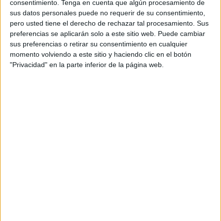
Y hemos estado allí, en nuestra primera fila
consentimiento.
Tenga en cuenta que algún procesamiento de
virtual, haciendo binge watching para traeros lo
sus datos personales puede no requerir de su consentimiento,
mejor en nuestro informe anual de Cannes Lions.
pero usted tiene el derecho de rechazar tal procesamiento. Sus
preferencias se aplicarán solo a este sitio web. Puede cambiar
Este año, más especial que nunca (
accede al
sus preferencias o retirar su consentimiento en cualquier
mismo aqui
)
momento volviendo a este sitio y haciendo clic en el botón
"Privacidad" en la parte inferior de la página web.
Con una pandemia en curso y el movimiento
Black Lives Matter en pleno auge, todas las
temáticas de Cannes Lions de este año, han
girado en torno a un tema recurrente: el poder
de transformación cultural de la industria
creativa, la responsabilidad ineludible que
acarrea, la urgencia de actuar y posicionarse en el
bando correcto, la importancia de poner la
creatividad a trabajar para crear un futuro
alternativo y demostrar el impacto de la
creatividad en los resultados de negocio.
Un mensaje que ha calado en los principales
temas de este año: