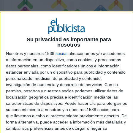
24 DE JULIO DE 2020
Su privacidad es importante para
por Anabel Varela
nosotros
Tiempos sin precedentes requieren soluciones sin
Nosotros y nuestros 1538
socios
almacenamos y/o accedemos
precedentes. Por primera vez en su historia,
a información en un dispositivo, como cookies, y procesamos
Cannes Lions suspende su Festival debido al
datos personales, como identificadores únicos e información
estándar enviada por un dispositivo para publicidad y contenido
COVID-19. El Festival más prestigioso de la
personalizado, medición de publicidad y contenido,
creatividad ha querido, aun así, seguir reuniendo
investigación de audiencia y desarrollo de servicios.
Con su
a las mentes más brillantes, y lo ha hecho de
permiso, nosotros y nuestros socios podemos utilizar datos de
forma virtual, celebrando Cannes Lions Live, un
localización geográfica precisa e identificación mediante las
maratón de 5 días de charlas, cortos e inspiración
características de dispositivos. Puede hacer clic para otorgarnos
para creativos, estrategas, profesionales del
su consentimiento a nosotros y a nuestros 1538 socios para
marketing y marcas de todo el mundo con más
que llevemos a cabo el procesamiento previamente descrito. De
de 40 horas de contenido.
forma alternativa, puede acceder a información más detallada y
cambiar sus preferencias antes de otorgar o negar su